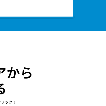
アから
る
クリック！