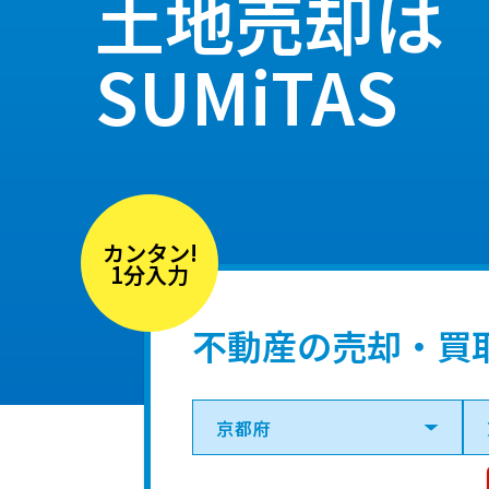
土地売却は
SUMiTAS
カンタン!
1分入力
不動産の売却・買