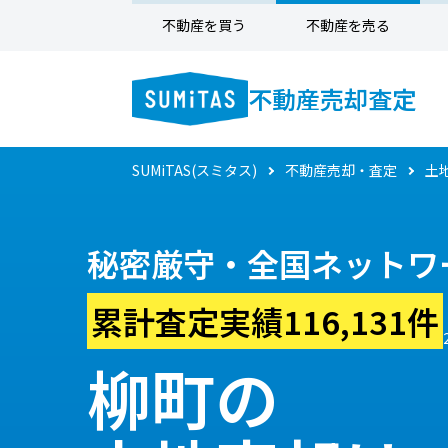
不動産を買う
不動産を売る
不動産売却査定
SUMiTAS(スミタス)
不動産売却・査定
土
秘密厳守・全国ネットワ
累計査定実績116,131件
柳町の