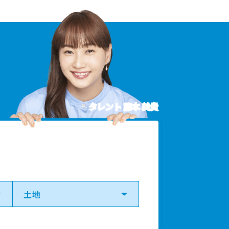
タレント 藤本 美貴