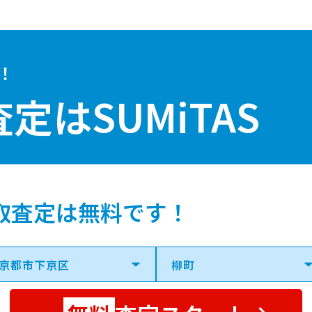
！
査定は
SUMiTAS
取査定は無料です！