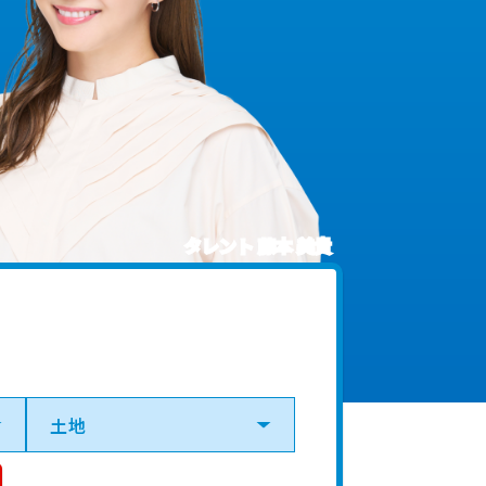
タレント 藤本 美貴