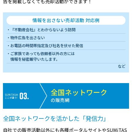
告を掲載しなくても売却活動ができます！
1,900
神戸市長田区
鷹取
5分
29 年
7
万円
1,500
神戸市長田区
鷹取
6分
26 年
7
万円
情報を出さない売却活動 対応例
『不動産会社』とわからないよう訪問
1,700
神戸市須磨区
板宿
6分
29 年
6
万円
物件広告を出さない
お電話の時間帯指定及び社名を伏せた発信
200
神戸市須磨区
名谷
16分
50 年
6
万円
ご家族であっても依頼者以外の方には
情報を秘密厳守いたします。
1,200
神戸市須磨区
板宿
6分
40 年
5
万円
など
1,100
神戸市須磨区
板宿
6分
40 年
5
万円
全国ネットワーク
1,400
神戸市須磨区
名谷
6分
48 年
7
SUMiTASの
万円
ここが違う!
の販売網
440
神戸市須磨区
妙法寺(兵庫)
13分
47 年
7
万円
全国ネットワークを活かした「発信力」
2,800
神戸市北区
有馬温泉
12分
18 年
5
万円
自社での販売活動以外にも各種ポータルサイトやSUMiTAS