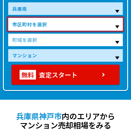
460
神戸市東灘区
御影(阪急)
25分
54 年
5
万円
350
神戸市東灘区
御影(阪急)
25分
54 年
5
万円
1,700
神戸市東灘区
岡本(兵庫)
9分
53 年
4
万円
1,500
神戸市東灘区
摂津本山
6分
42 年
3
万円
3,700
神戸市東灘区
御影(阪急)
11分
27 年
9
万円
査定スタート
2,000
神戸市東灘区
青木
5分
42 年
5
万円
4,800
神戸市東灘区
青木
5分
26 年
8
万円
340
神戸市東灘区
御影(阪急)
23分
55 年
6
万円
兵庫県神戸市
内のエリアから
マンション売却相場をみる
210
神戸市東灘区
御影(阪急)
26分
53 年
5
万円