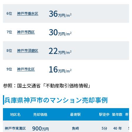
36
6位
神戸市垂水区
2
万円/m
30
7位
神戸市西区
2
万円/m
22
8位
神戸市須磨区
2
万円/m
16
9位
神戸市北区
2
万円/m
参照：国土交通省「不動産取引価格情報」
兵庫県神戸市のマンション売却事例
地区名
売却価格
最寄駅
駅徒歩
築年数
専有
900
神戸市東灘区
魚崎
5分
40 年
5
万円