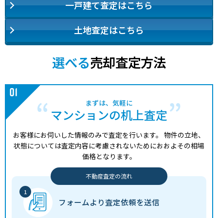
一戸建て査定はこちら
1,900
神戸市東灘区
アイランドセンター
7分
38 年
7
万円
土地査定はこちら
480
神戸市灘区
岩屋(兵庫)
5分
38 年
1
万円
選べる
売却査定方法
2,200
神戸市灘区
新在家
7分
24 年
5
万円
4,800
神戸市灘区
御影(阪急)
11分
20 年
7
万円
まずは、気軽に
マンションの机上査定
4,900
神戸市灘区
六甲道
8分
19 年
6
万円
お客様にお伺いした情報のみで査定を行います。
物件の立地、
状態については査定内容に考慮されないためにおおよその相場
2,700
神戸市灘区
灘
3分
29 年
5
万円
価格となります。
3,400
神戸市灘区
六甲道
3分
35 年
6
不動産査定の流れ
万円
1,600
神戸市兵庫区
湊川公園
6分
39 年
5
フォームより
査定依頼を送信
万円