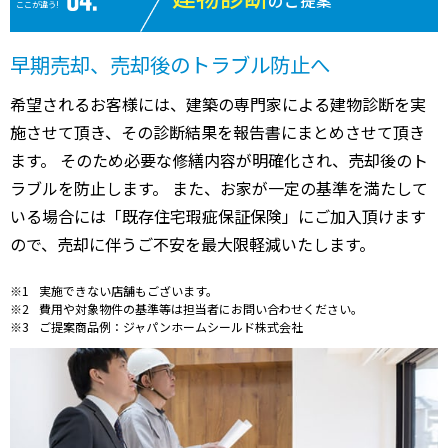
のご提案
万円
ここが違う!
9,800
神戸市中央区
神戸(兵庫)
6分
7 年
7
万円
早期売却、売却後のトラブル防止へ
800
希望されるお客様には、建築の専門家による建物診断を実
神戸市中央区
神戸(兵庫)
2分
41 年
4
万円
施させて頂き、その診断結果を報告書にまとめさせて頂き
1,900
神戸市中央区
神戸(兵庫)
2分
16 年
2
ます。 そのため必要な修繕内容が明確化され、売却後のト
万円
ラブルを防止します。 また、お家が一定の基準を満たして
1,800
神戸市中央区
神戸(兵庫)
5分
6 年
2
万円
いる場合には「既存住宅瑕疵保証保険」にご加入頂けます
ので、売却に伴うご不安を最大限軽減いたします。
実施できない店舗もございます。
費用や対象物件の基準等は担当者にお問い合わせください。
ご提案商品例：ジャパンホームシールド株式会社