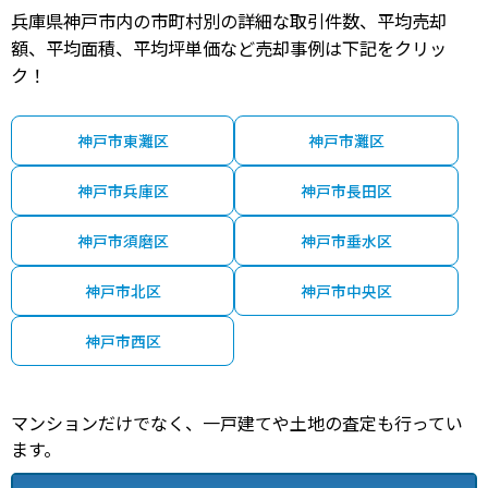
兵庫県神戸市内の市町村別の詳細な取引件数、平均売却
5,200
神戸市東灘区
住吉(ＪＲ・六甲ライナー)
6分
19 年
7
万円
額、平均面積、平均坪単価など売却事例は下記をクリッ
ク！
3,800
神戸市東灘区
住吉(ＪＲ・六甲ライナー)
4分
30 年
5
万円
1,100
神戸市東灘区
神戸市灘区
神戸市東灘区
住吉(阪神)
6分
40 年
6
万円
神戸市兵庫区
神戸市長田区
2,500
神戸市東灘区
御影(阪急)
11分
37 年
8
万円
神戸市須磨区
神戸市垂水区
2,400
神戸市東灘区
甲南山手
6分
42 年
6
万円
神戸市北区
神戸市中央区
2,500
神戸市東灘区
深江(兵庫)
8分
38 年
6
万円
神戸市西区
2,600
神戸市東灘区
甲南山手
2分
47 年
6
万円
マンションだけでなく、一戸建てや土地の査定も行ってい
3,700
神戸市東灘区
住吉(ＪＲ・六甲ライナー)
3分
39 年
7
万円
ます。
1,900
神戸市東灘区
アイランドセンター
6分
37 年
8
万円