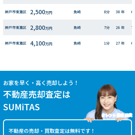
2,500
神戸市東灘区
魚崎
8分
38 年
6
万円
2,800
神戸市東灘区
魚崎
7分
26 年
7
万円
4,100
神戸市東灘区
魚崎
1分
27 年
6
万円
3,000
神戸市東灘区
魚崎
6分
41 年
5
万円
1,100
神戸市東灘区
魚崎
5分
47 年
7
万円
お家を早く・高く売却しよう！
2,700
神戸市東灘区
魚崎
4分
30 年
7
不動産売却査定は
万円
SUMiTAS
1,600
神戸市東灘区
魚崎
7分
32 年
6
万円
タレント 藤本 美貴
180
神戸市東灘区
御影(阪急)
26分
56 年
5
万円
不動産の売却・買取査定は無料です！