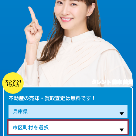
タレント 藤本 美貴
カンタン!
1分入力
不動産の売却・買取査定は無料です！