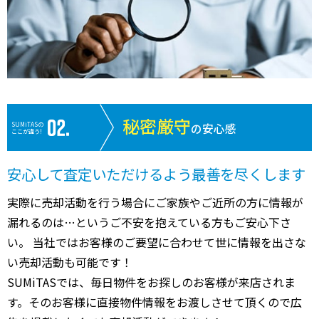
2,000
神戸市兵庫区
兵庫
9分
12 年
2
万円
2,000
神戸市兵庫区
御崎公園
-分
27 年
6
万円
500
神戸市長田区
新長田
7分
24 年
2
万円
秘密厳守
SUMiTASの
の安心感
ここが違う!
2,200
神戸市長田区
新長田
8分
1 年
2
万円
安心して査定いただけるよう最善を尽くします
850
神戸市長田区
板宿
11分
31 年
5
万円
実際に売却活動を行う場合にご家族やご近所の方に情報が
510
神戸市長田区
板宿
19分
41 年
6
万円
漏れるのは…というご不安を抱えている方もご安心下さ
い。 当社ではお客様のご要望に合わせて世に情報を出さな
1,800
神戸市長田区
高速長田
6分
1 年
2
万円
い売却活動も可能です！
SUMiTASでは、毎日物件をお探しのお客様が来店されま
1,700
神戸市長田区
駒ケ林
2分
24 年
4
万円
す。そのお客様に直接物件情報をお渡しさせて頂くので広