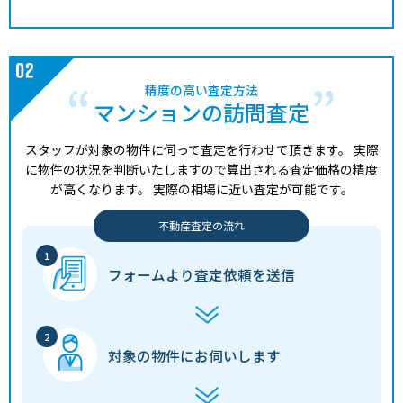
2,200
神戸市兵庫区
神戸(兵庫)
9分
2 年
2
万円
1,900
神戸市兵庫区
神戸(兵庫)
11分
8 年
2
万円
精度の高い査定方法
マンションの訪問査定
1,400
神戸市兵庫区
中央市場前
6分
14 年
2
万円
スタッフが対象の物件に伺って査定を行わせて頂きます。
実際
1,500
に物件の状況を判断いたしますので算出される査定価格の精度
神戸市兵庫区
中央市場前
6分
19 年
2
万円
が高くなります。
実際の相場に近い査定が可能です。
2,000
神戸市兵庫区
兵庫
14分
26 年
5
万円
不動産査定の流れ
1,900
神戸市兵庫区
神戸(兵庫)
6分
47 年
6
万円
フォームより
査定依頼を送信
1,600
神戸市兵庫区
新開地
3分
9 年
2
万円
対象の物件に
お伺いします
1,300
神戸市兵庫区
新開地
3分
13 年
2
万円