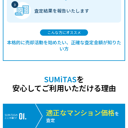
1,800
神戸市兵庫区
新開地
3分
9 年
2
万円
査定結果を
報告いたします
2,200
神戸市兵庫区
新開地
4分
13 年
2
万円
1,900
神戸市兵庫区
新開地
4分
2 年
2
万円
こんな方にオススメ
本格的に売却活動を始めたい、正確な査定金額が知りた
4,000
神戸市兵庫区
兵庫
7分
18 年
6
万円
い方
2,000
神戸市兵庫区
兵庫
3分
39 年
4
万円
2,700
神戸市兵庫区
兵庫
5分
28 年
7
SUMiTAS
を
万円
安心してご利用いただける理由
1,900
神戸市兵庫区
新開地
4分
12 年
2
万円
1,700
神戸市兵庫区
新開地
4分
17 年
2
万円
適正なマンション価格
を
SUMiTASの
2,200
ここが違う!
査定
神戸市兵庫区
神戸(兵庫)
7分
7 年
2
万円