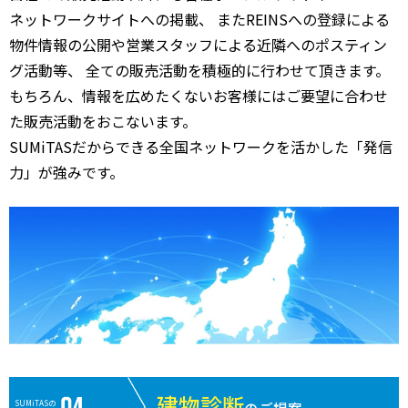
ネットワークサイトへの掲載、 またREINSへの登録による
3,300
神戸市北区
有馬温泉
12分
18 年
8
万円
物件情報の公開や営業スタッフによる近隣へのポスティン
グ活動等、 全ての販売活動を積極的に行わせて頂きます。
1,800
神戸市北区
北鈴蘭台
8分
37 年
9
万円
もちろん、情報を広めたくないお客様にはご要望に合わせ
670
た販売活動をおこないます。
神戸市北区
北鈴蘭台
9分
51 年
7
万円
SUMiTASだからできる全国ネットワークを活かした「発信
1,800
力」が強みです。
神戸市北区
西鈴蘭台
5分
25 年
9
万円
650
神戸市北区
大池
8分
28 年
3
万円
500
神戸市北区
箕谷
11分
32 年
6
万円
2,700
神戸市北区
岡場
4分
30 年
9
万円
1,500
神戸市北区
田尾寺
9分
33 年
7
万円
建物診断
400
SUMiTASの
神戸市北区
北鈴蘭台
15分
35 年
7