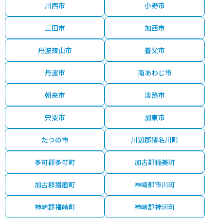
川西市
小野市
三田市
加西市
丹波篠山市
養父市
丹波市
南あわじ市
朝来市
淡路市
宍粟市
加東市
たつの市
川辺郡猪名川町
多可郡多可町
加古郡稲美町
加古郡播磨町
神崎郡市川町
神崎郡福崎町
神崎郡神河町