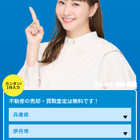
タレント 藤本 美貴
カンタン!
1分入力
不動産の売却・買取査定は無料です！