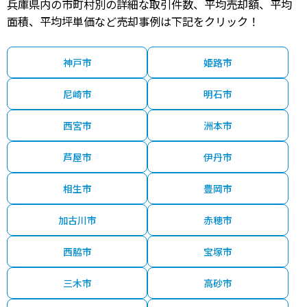
兵庫県内の市町村別の詳細な取引件数、平均売却額、平均
面積、平均坪単価など売却事例は下記をクリック！
神戸市
姫路市
尼崎市
明石市
西宮市
洲本市
芦屋市
伊丹市
相生市
豊岡市
加古川市
赤穂市
西脇市
宝塚市
三木市
高砂市