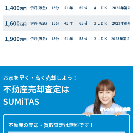
1,400
伊丹(阪急)
15分
41 年
60㎡
４ＬＤＫ
2024年第2
万円
1,600
伊丹(阪急)
15分
41 年
65㎡
３ＬＤＫ
2023年第4
万円
1,900
伊丹(阪急)
15分
41 年
55㎡
３ＬＤＫ
2023年第２
万円
1,100
伊丹(阪急)
15分
41 年
55㎡
-
2022年第２
万円
650
伊丹(阪急)
13分
41 年
65㎡
３ＬＤＫ
2021年第４
万円
お家を早く・高く売却しよう！
1,300
伊丹(阪急)
15分
41 年
60㎡
２ＬＤＫ
2021年第２
不動産売却査定は
万円
SUMiTAS
1,700
伊丹(阪急)
21分
40 年
65㎡
３ＬＤＫ
2021年第２
万円
タレント 藤本 美貴
2,000
伊丹(阪急)
16分
41 年
60㎡
３ＬＤＫ
2020年第４
万円
不動産の売却・買取査定は無料です！
2,000
伊丹(阪急)
14分
41 年
80㎡
３ＬＤＫ
2020年第３
万円