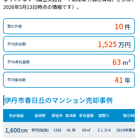
2026年5月13日時点の情報です）。
10
件
取引件数
1,525
万円
平均売却額
63
m²
平均専有面積
41
年
平均築年数
伊丹市春日丘のマンション売却事例
売却価格
最寄駅
駅徒歩
築年数
専有面積
間取り
取引時期
1,600
伊丹(阪急)
15分
41 年
65㎡
２ＬＤＫ
2024年第4
万円