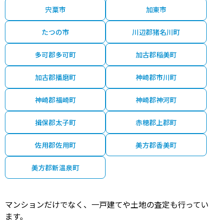
宍粟市
加東市
たつの市
川辺郡猪名川町
多可郡多可町
加古郡稲美町
加古郡播磨町
神崎郡市川町
神崎郡福崎町
神崎郡神河町
揖保郡太子町
赤穂郡上郡町
佐用郡佐用町
美方郡香美町
美方郡新温泉町
マンションだけでなく、一戸建てや土地の査定も行ってい
ます。