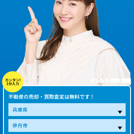
タレント 藤本 美貴
カンタン!
1分入力
不動産の売却・買取査定は無料です！