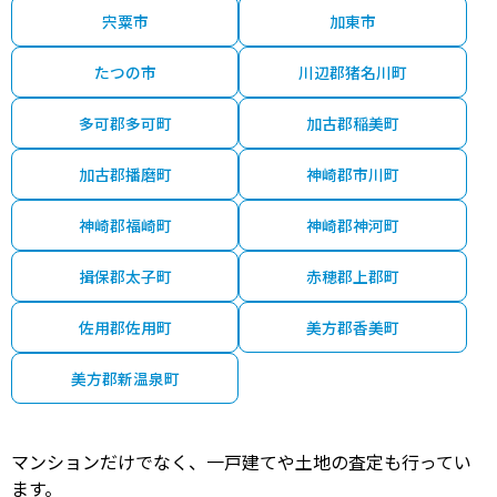
宍粟市
加東市
たつの市
川辺郡猪名川町
多可郡多可町
加古郡稲美町
加古郡播磨町
神崎郡市川町
神崎郡福崎町
神崎郡神河町
揖保郡太子町
赤穂郡上郡町
佐用郡佐用町
美方郡香美町
美方郡新温泉町
マンションだけでなく、一戸建てや土地の査定も行ってい
ます。