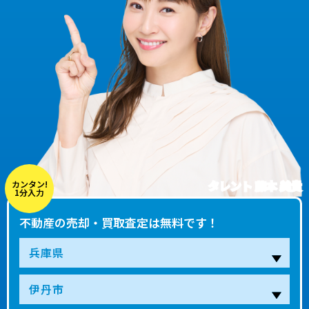
タレント 藤本 美貴
カンタン!
1分入力
不動産の売却・買取査定は無料です！