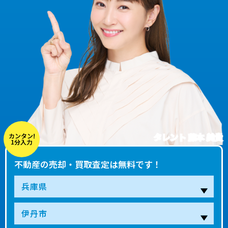
タレント 藤本 美貴
カンタン!
1分入力
不動産の売却・買取査定は無料です！