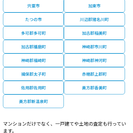
宍粟市
加東市
たつの市
川辺郡猪名川町
多可郡多可町
加古郡稲美町
加古郡播磨町
神崎郡市川町
神崎郡福崎町
神崎郡神河町
揖保郡太子町
赤穂郡上郡町
佐用郡佐用町
美方郡香美町
美方郡新温泉町
マンションだけでなく、一戸建てや土地の査定も行ってい
ます。