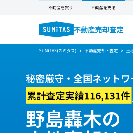
不動産を買う
不動産を売る
不動産売却査定
SUMiTAS(スミタス)
不動産売却・査定
土
秘密厳守・全国ネットワ
累計査定実績116,131件
野島轟木の