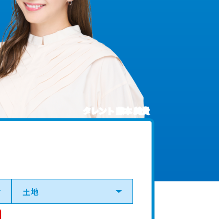
タレント 藤本 美貴