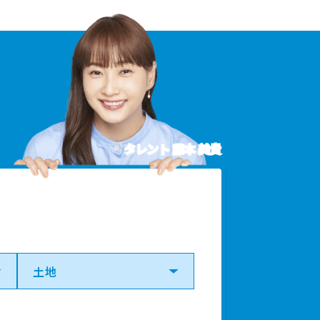
タレント 藤本 美貴