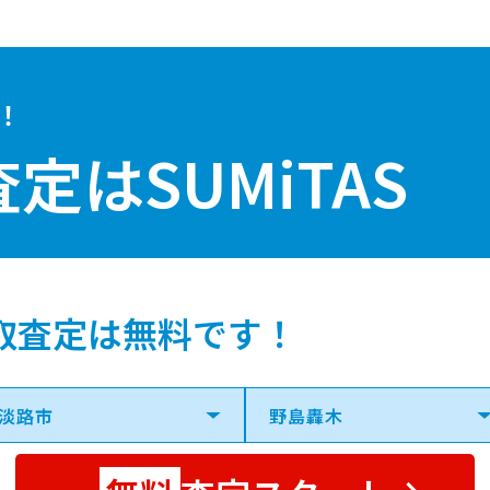
！
査定は
SUMiTAS
取査定は無料です！