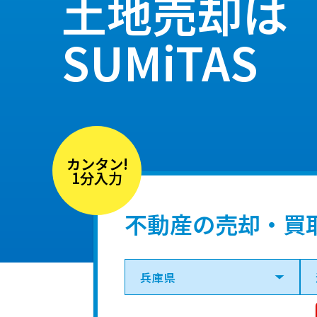
土地売却は
SUMiTAS
カンタン!
1分入力
不動産の売却・買