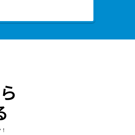
ら
る
ク！