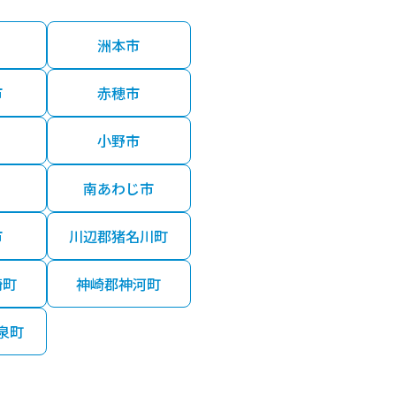
洲本市
市
赤穂市
小野市
南あわじ市
市
川辺郡猪名川町
崎町
神崎郡神河町
泉町