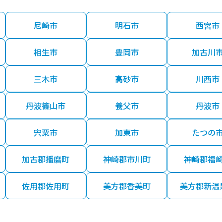
尼崎市
明石市
西宮市
相生市
豊岡市
加古川
三木市
高砂市
川西市
丹波篠山市
養父市
丹波市
宍粟市
加東市
たつの
加古郡播磨町
神崎郡市川町
神崎郡福
佐用郡佐用町
美方郡香美町
美方郡新温