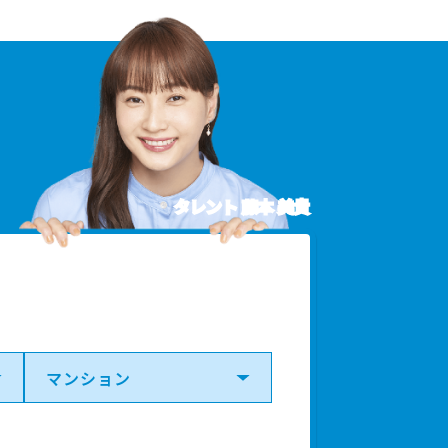
タレント 藤本 美貴