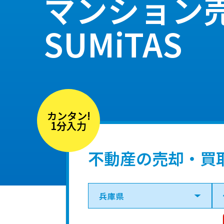
マンション
SUMiTAS
カンタン!
1分入力
不動産の売却・買