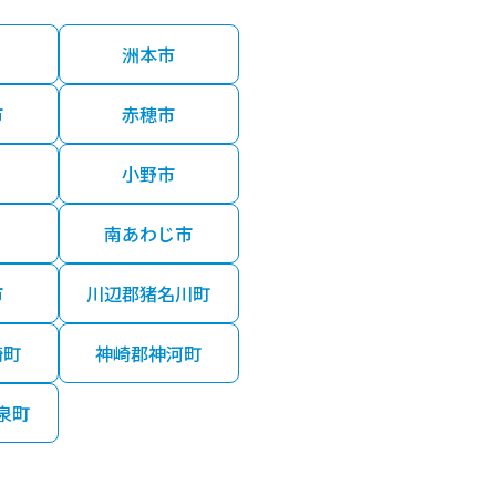
洲本市
市
赤穂市
小野市
南あわじ市
市
川辺郡猪名川町
崎町
神崎郡神河町
泉町