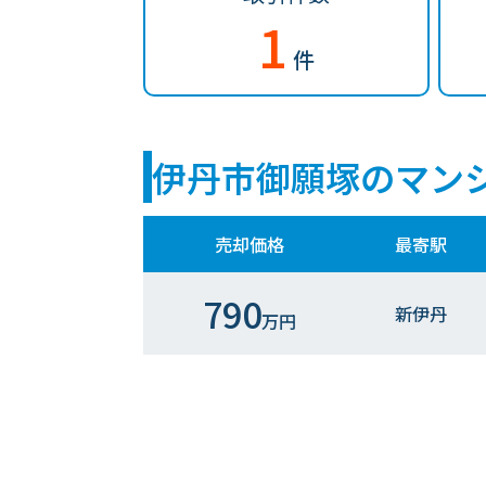
1
件
伊丹市御願塚のマン
売却価格
最寄駅
790
新伊丹
万円