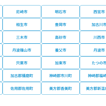
尼崎市
明石市
西宮市
相生市
豊岡市
加古川
三木市
高砂市
川西市
丹波篠山市
養父市
丹波市
宍粟市
加東市
たつの
加古郡播磨町
神崎郡市川町
神崎郡福
佐用郡佐用町
美方郡香美町
美方郡新温