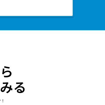
ら
みる
ク！