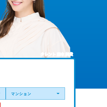
タレント 藤本 美貴