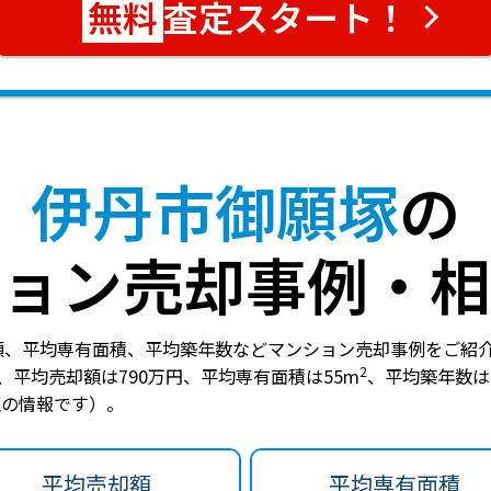
査定スタート！
伊丹市御願塚
の
ョン売却事例・相
額、平均専有面積、平均築年数などマンション売却事例をご紹
2
、
平均売却額は790万円
、
平均専有面積は55m
、
平均築年数は
時点の情報です）。
平均売却額
平均専有面積