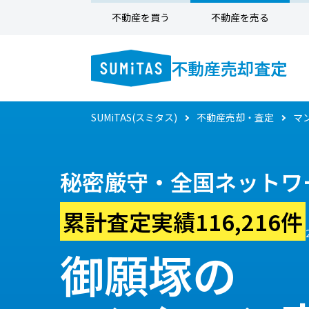
不動産を買う
不動産を売る
不動産売却査定
SUMiTAS(スミタス)
不動産売却・査定
マ
秘密厳守・全国ネットワ
累計査定実績116,216件
御願塚の