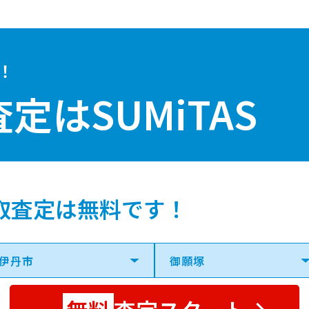
！
査定は
SUMiTAS
取査定は無料です！