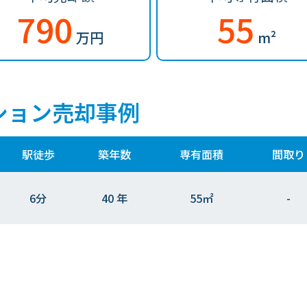
790
55
万円
m²
ション売却事例
駅徒歩
築年数
専有面積
間取り
6分
40 年
55㎡
-