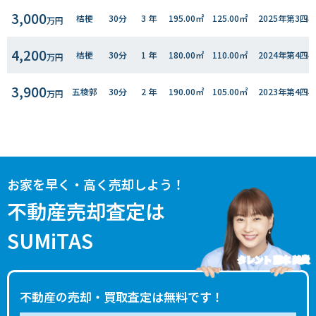
3,000
桔梗
30分
3 年
195.00㎡
125.00㎡
2025年第3四
万円
4,200
桔梗
30分
1 年
180.00㎡
110.00㎡
2024年第4四
万円
3,900
五稜郭
30分
2 年
190.00㎡
105.00㎡
2023年第4四
万円
3,400
桔梗
30分
2 年
185.00㎡
105.00㎡
2023年第4四
万円
1,500
五稜郭
30分
25 年
175.00㎡
105.00㎡
2023年第3四
万円
お家を早く・高く売却しよう！
1,800
桔梗
30分
20 年
210.00㎡
105.00㎡
2023年第２四
不動産売却査定は
万円
SUMiTAS
2,500
桔梗
30分
10 年
185.00㎡
115.00㎡
2023年第１四
万円
タレント 藤本 美貴
2,400
桔梗
30分
7 年
185.00㎡
110.00㎡
2023年第１四
万円
不動産の売却・買取査定は無料です！
1,100
五稜郭
30分
46 年
240.00㎡
125.00㎡
2022年第４四
万円