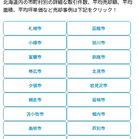
北海道内の市町村別の詳細な取引件数、平均売却額、平均
1,500
五稜郭
30分
26 年
180.00㎡
100.00㎡
2020年第４四
万円
面積、平均坪単価など売却事例は下記をクリック！
3,700
桔梗
30分
10 年
190.00㎡
130.00㎡
2020年第４四
万円
札幌市
函館市
1,900
五稜郭
30分
10 年
200.00㎡
75.00㎡
2020年第３四
万円
小樽市
旭川市
室蘭市
釧路市
帯広市
北見市
夕張市
岩見沢市
網走市
留萌市
苫小牧市
稚内市
美唄市
芦別市