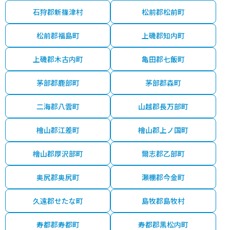
石狩郡新篠津村
松前郡松前町
松前郡福島町
上磯郡知内町
上磯郡木古内町
亀田郡七飯町
茅部郡鹿部町
茅部郡森町
二海郡八雲町
山越郡長万部町
檜山郡江差町
檜山郡上ノ国町
檜山郡厚沢部町
爾志郡乙部町
奥尻郡奥尻町
瀬棚郡今金町
久遠郡せたな町
島牧郡島牧村
寿都郡寿都町
寿都郡黒松内町