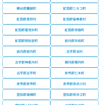
磯谷郡蘭越町
虻田郡ニセコ町
虻田郡真狩村
虻田郡留寿都村
虻田郡喜茂別町
虻田郡京極町
虻田郡倶知安町
岩内郡共和町
岩内郡岩内町
古宇郡泊村
古宇郡神恵内村
積丹郡積丹町
古平郡古平町
余市郡仁木町
余市郡余市町
余市郡赤井川村
空知郡南幌町
空知郡奈井江町