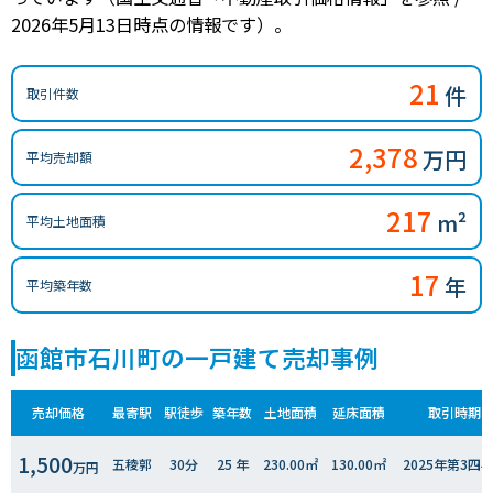
2026年5月13日時点の情報です）。
21
件
取引件数
2,378
万円
平均売却額
217
m²
平均土地面積
17
年
平均築年数
函館市石川町の一戸建て売却事例
売却価格
最寄駅
駅徒歩
築年数
土地面積
延床面積
取引時期
1,500
五稜郭
30分
25 年
230.00㎡
130.00㎡
2025年第3四
万円