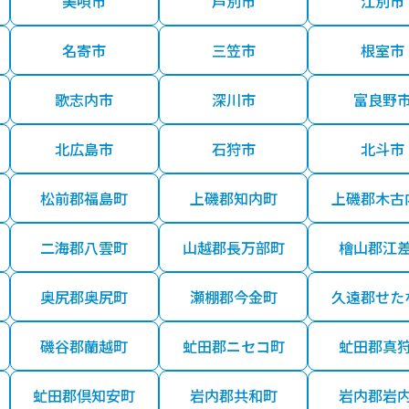
美唄市
芦別市
江別市
名寄市
三笠市
根室市
歌志内市
深川市
富良野
北広島市
石狩市
北斗市
松前郡福島町
上磯郡知内町
上磯郡木古
二海郡八雲町
山越郡長万部町
檜山郡江
奥尻郡奥尻町
瀬棚郡今金町
久遠郡せた
磯谷郡蘭越町
虻田郡ニセコ町
虻田郡真
虻田郡倶知安町
岩内郡共和町
岩内郡岩