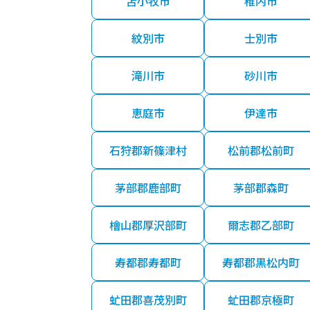
苫小牧市
稚内市
紋別市
士別市
滝川市
砂川市
恵庭市
伊達市
石狩郡新篠津村
松前郡松前町
茅部郡鹿部町
茅部郡森町
檜山郡厚沢部町
爾志郡乙部町
寿都郡寿都町
寿都郡黒松内町
虻田郡喜茂別町
虻田郡京極町