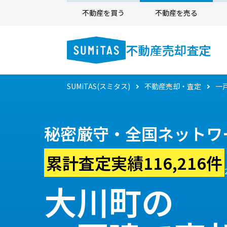
不動産を買う
不動産を売る
不動産売却査定
SUMiTAS(スミタス)
不動産売却・査定
一
秘密厳守・全国ネットワ
累計査定実績116,216件
大川町の