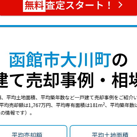
査定スタート！
函館市大川町
の
建て売却事例・相
額、平均土地面積、平均築年数など一戸建て売却事例をご紹介
2
平均売却額は1,767万円
、
平均専有面積は181m
、
平均築年数は
時点の情報です）。
平均売却額
平均土地面積