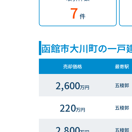
7
件
函館市大川町の一戸
売却価格
最寄駅
2,600
五稜郭
万円
220
五稜郭
万円
2,800
五稜郭