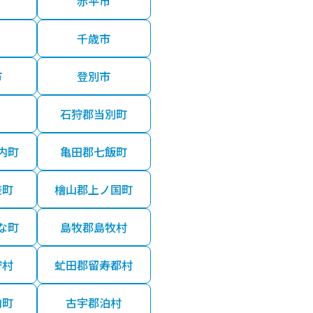
赤平市
千歳市
市
登別市
石狩郡当別町
内町
亀田郡七飯町
差町
檜山郡上ノ国町
な町
島牧郡島牧村
狩村
虻田郡留寿都村
内町
古宇郡泊村