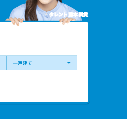
タレント 藤本 美貴