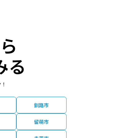
ら
みる
ク！
釧路市
留萌市