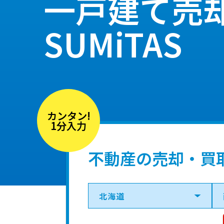
一戸建て売
SUMiTAS
カンタン!
1分入力
不動産の売却・買