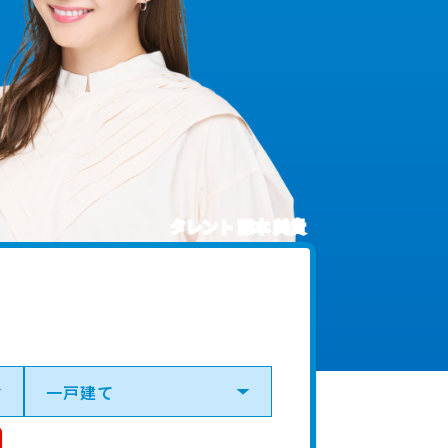
タレント 藤本 美貴