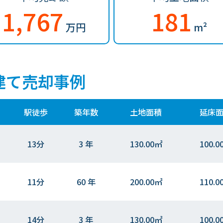
1,767
181
万円
m²
建て売却事例
駅徒歩
築年数
土地面積
延床
13分
3 年
130.00㎡
100.0
11分
60 年
200.00㎡
110.0
14分
3 年
130.00㎡
100.0