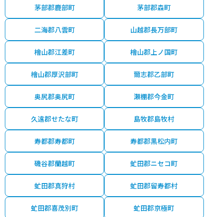
茅部郡鹿部町
茅部郡森町
二海郡八雲町
山越郡長万部町
檜山郡江差町
檜山郡上ノ国町
檜山郡厚沢部町
爾志郡乙部町
奥尻郡奥尻町
瀬棚郡今金町
久遠郡せたな町
島牧郡島牧村
寿都郡寿都町
寿都郡黒松内町
磯谷郡蘭越町
虻田郡ニセコ町
虻田郡真狩村
虻田郡留寿都村
虻田郡喜茂別町
虻田郡京極町