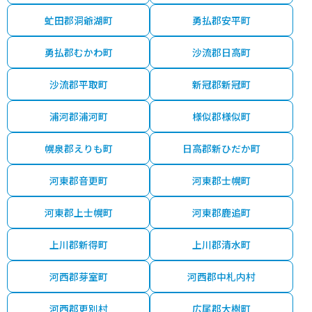
虻田郡洞爺湖町
勇払郡安平町
勇払郡むかわ町
沙流郡日高町
沙流郡平取町
新冠郡新冠町
浦河郡浦河町
様似郡様似町
幌泉郡えりも町
日高郡新ひだか町
河東郡音更町
河東郡士幌町
河東郡上士幌町
河東郡鹿追町
上川郡新得町
上川郡清水町
河西郡芽室町
河西郡中札内村
河西郡更別村
広尾郡大樹町