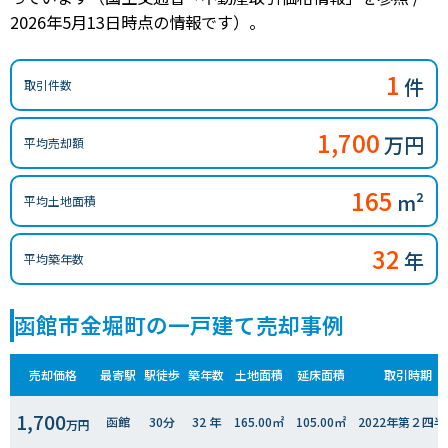
2026年5月13日時点の情報です）。
1
件
取引件数
1,700
万円
平均売却額
165
m²
平均土地面積
32
年
平均築年数
函館市金堀町の一戸建て売却事例
売却価格
最寄駅
駅徒歩
築年数
土地面積
延床面積
取引時期
1,700
函館
30分
32 年
165.00㎡
105.00㎡
2022年第２四半
万円