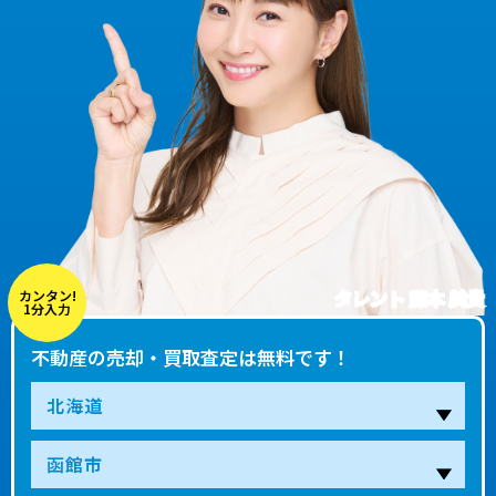
タレント 藤本 美貴
カンタン!
1分入力
不動産の売却・買取査定は無料です！