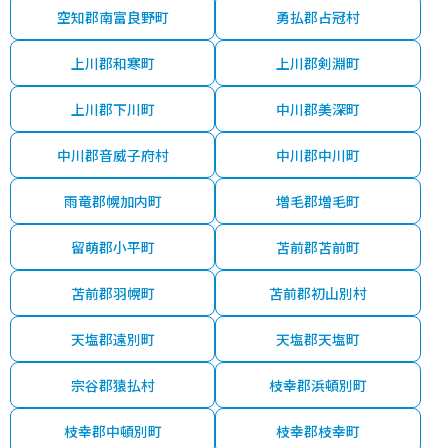
空知郡南富良野町
勇払郡占冠村
上川郡和寒町
上川郡剣淵町
上川郡下川町
中川郡美深町
中川郡音威子府村
中川郡中川町
雨竜郡幌加内町
増毛郡増毛町
留萌郡小平町
苫前郡苫前町
苫前郡羽幌町
苫前郡初山別村
天塩郡遠別町
天塩郡天塩町
宗谷郡猿払村
枝幸郡浜頓別町
枝幸郡中頓別町
枝幸郡枝幸町