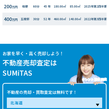
200
桔梗
60分
45 年
180.00㎡
85.00㎡
2025年第2四半期
万円
400
五稜郭
30分
52 年
460.00㎡
140.00㎡
2022年第3四半期
万円
お家を早く・高く売却しよう！
不動産売却査定は
SUMiTAS
タレント 藤本 美貴
不動産の売却・買取査定は無料です！