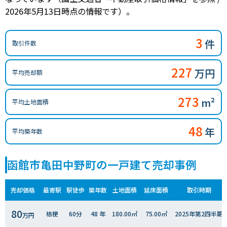
2026年5月13日時点の情報です）。
3
件
取引件数
227
万円
平均売却額
273
m²
平均土地面積
48
年
平均築年数
函館市亀田中野町の一戸建て売却事例
売却価格
最寄駅
駅徒歩
築年数
土地面積
延床面積
取引時期
80
桔梗
60分
48 年
180.00㎡
75.00㎡
2025年第2四半期
万円