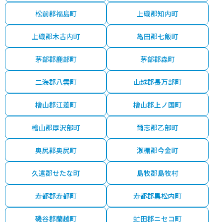
松前郡福島町
上磯郡知内町
上磯郡木古内町
亀田郡七飯町
茅部郡鹿部町
茅部郡森町
二海郡八雲町
山越郡長万部町
檜山郡江差町
檜山郡上ノ国町
檜山郡厚沢部町
爾志郡乙部町
奥尻郡奥尻町
瀬棚郡今金町
久遠郡せたな町
島牧郡島牧村
寿都郡寿都町
寿都郡黒松内町
磯谷郡蘭越町
虻田郡ニセコ町