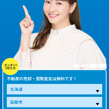
タレント 藤本 美貴
カンタン!
1分入力
不動産の売却・買取査定は無料です！