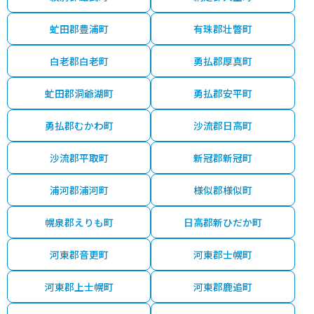
虻田郡豊浦町
有珠郡壮瞥町
白老郡白老町
勇払郡厚真町
虻田郡洞爺湖町
勇払郡安平町
勇払郡むかわ町
沙流郡日高町
沙流郡平取町
新冠郡新冠町
浦河郡浦河町
様似郡様似町
幌泉郡えりも町
日高郡新ひだか町
河東郡音更町
河東郡士幌町
河東郡上士幌町
河東郡鹿追町