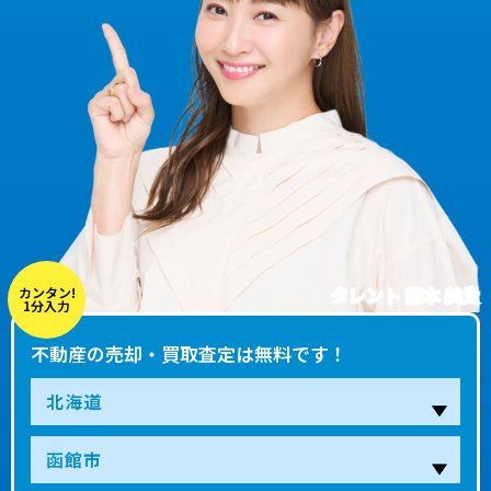
タレント 藤本 美貴
カンタン!
1分入力
不動産の売却・買取査定は無料です！