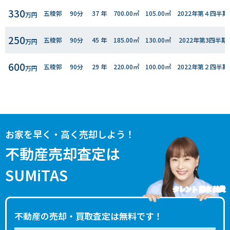
330
五稜郭
90分
37 年
700.00㎡
105.00㎡
2022年第４四半期
万円
250
五稜郭
90分
45 年
185.00㎡
130.00㎡
2022年第3四半期
万円
600
五稜郭
90分
29 年
220.00㎡
100.00㎡
2022年第２四半期
万円
220
五稜郭
90分
- 年
160.00㎡
100.00㎡
2022年第１四半期
万円
750
五稜郭
90分
32 年
570.00㎡
130.00㎡
2020年第３四半期
万円
お家を早く・高く売却しよう！
不動産売却査定は
SUMiTAS
タレント 藤本 美貴
不動産の売却・買取査定は無料です！