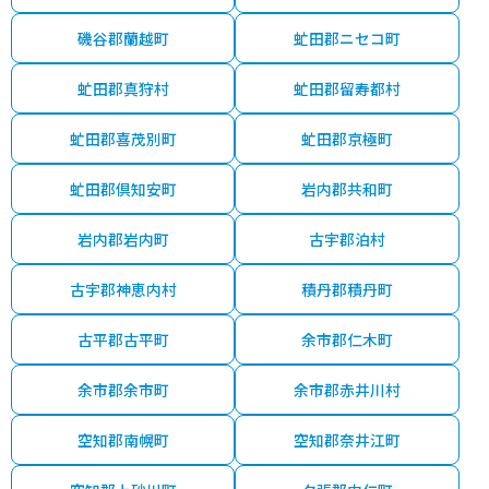
磯谷郡蘭越町
虻田郡ニセコ町
虻田郡真狩村
虻田郡留寿都村
虻田郡喜茂別町
虻田郡京極町
虻田郡倶知安町
岩内郡共和町
岩内郡岩内町
古宇郡泊村
古宇郡神恵内村
積丹郡積丹町
古平郡古平町
余市郡仁木町
余市郡余市町
余市郡赤井川村
空知郡南幌町
空知郡奈井江町