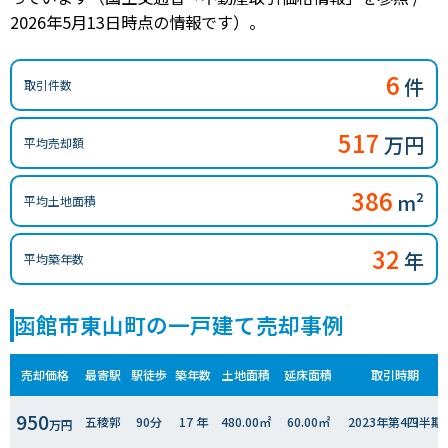
2026年5月13日時点の情報です）。
6
件
取引件数
517
万円
平均売却額
386
m²
平均土地面積
32
年
平均築年数
函館市東山町の一戸建て売却事例
売却価格
最寄駅
駅徒歩
築年数
土地面積
延床面積
取引時期
950
五稜郭
90分
17 年
480.00㎡
60.00㎡
2023年第4四半期
万円