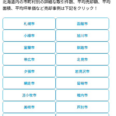
北海道内の市町村別の詳細な取引件数、平均売却額、平均
面積、平均坪単価など売却事例は下記をクリック！
札幌市
函館市
小樽市
旭川市
室蘭市
釧路市
帯広市
北見市
夕張市
岩見沢市
網走市
留萌市
苫小牧市
稚内市
美唄市
芦別市