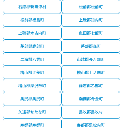
石狩郡新篠津村
松前郡松前町
松前郡福島町
上磯郡知内町
上磯郡木古内町
亀田郡七飯町
茅部郡鹿部町
茅部郡森町
二海郡八雲町
山越郡長万部町
檜山郡江差町
檜山郡上ノ国町
檜山郡厚沢部町
爾志郡乙部町
奥尻郡奥尻町
瀬棚郡今金町
久遠郡せたな町
島牧郡島牧村
寿都郡寿都町
寿都郡黒松内町