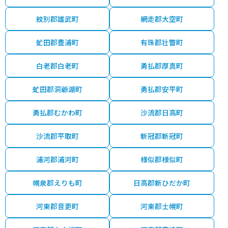
紋別郡雄武町
網走郡大空町
虻田郡豊浦町
有珠郡壮瞥町
白老郡白老町
勇払郡厚真町
虻田郡洞爺湖町
勇払郡安平町
勇払郡むかわ町
沙流郡日高町
沙流郡平取町
新冠郡新冠町
浦河郡浦河町
様似郡様似町
幌泉郡えりも町
日高郡新ひだか町
河東郡音更町
河東郡士幌町