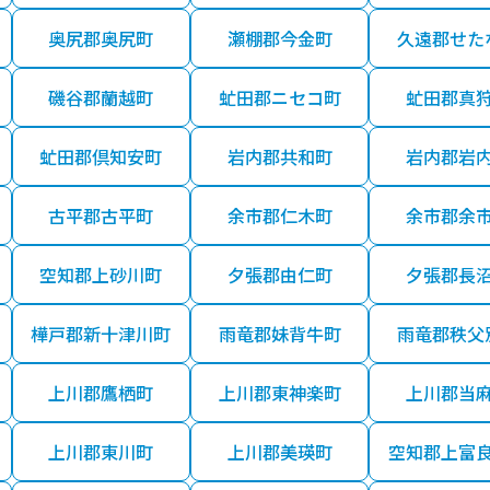
奥尻郡奥尻町
瀬棚郡今金町
久遠郡せた
磯谷郡蘭越町
虻田郡ニセコ町
虻田郡真
虻田郡倶知安町
岩内郡共和町
岩内郡岩
古平郡古平町
余市郡仁木町
余市郡余
空知郡上砂川町
夕張郡由仁町
夕張郡長
樺戸郡新十津川町
雨竜郡妹背牛町
雨竜郡秩父
上川郡鷹栖町
上川郡東神楽町
上川郡当
上川郡東川町
上川郡美瑛町
空知郡上富