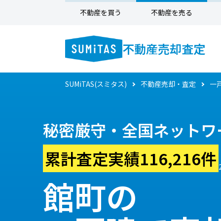
不動産を買う
不動産を売る
不動産売却査定
SUMiTAS(スミタス)
不動産売却・査定
一
秘密厳守・全国ネットワ
累計査定実績116,216件
館町の