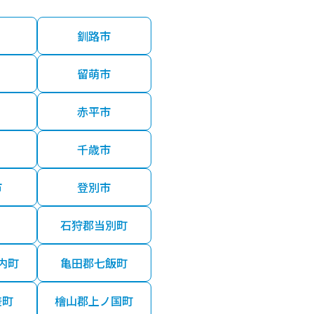
釧路市
留萌市
赤平市
千歳市
市
登別市
石狩郡当別町
内町
亀田郡七飯町
差町
檜山郡上ノ国町