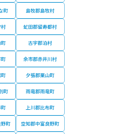
な町
島牧郡島牧村
狩村
虻田郡留寿都村
内町
古宇郡泊村
市町
余市郡赤井川村
沼町
夕張郡栗山町
別町
雨竜郡雨竜町
麻町
上川郡比布町
良野町
空知郡中富良野町