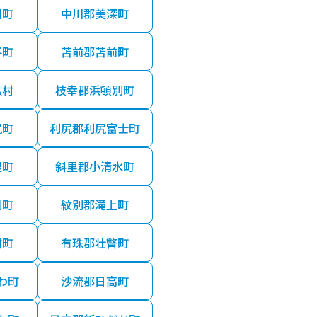
川町
中川郡美深町
平町
苫前郡苫前町
払村
枝幸郡浜頓別町
尻町
利尻郡利尻富士町
里町
斜里郡小清水町
別町
紋別郡滝上町
浦町
有珠郡壮瞥町
わ町
沙流郡日高町