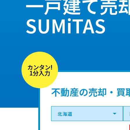
一戸建て売
SUMiTAS
カンタン!
1分入力
不動産の売却・買