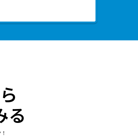
ら
みる
ク！