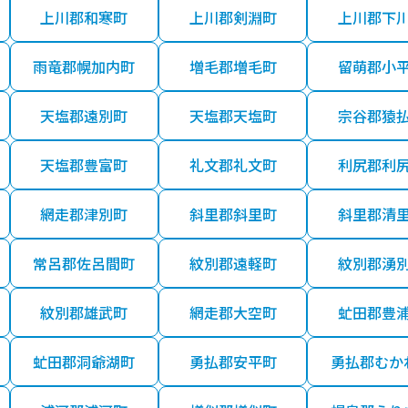
上川郡和寒町
上川郡剣淵町
上川郡下
雨竜郡幌加内町
増毛郡増毛町
留萌郡小
天塩郡遠別町
天塩郡天塩町
宗谷郡猿
天塩郡豊富町
礼文郡礼文町
利尻郡利
網走郡津別町
斜里郡斜里町
斜里郡清
常呂郡佐呂間町
紋別郡遠軽町
紋別郡湧
紋別郡雄武町
網走郡大空町
虻田郡豊
虻田郡洞爺湖町
勇払郡安平町
勇払郡むか