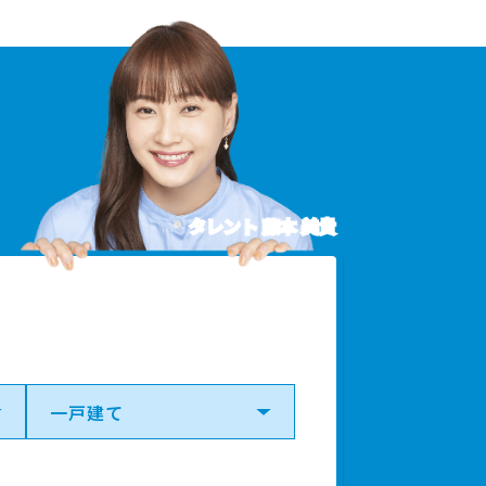
タレント 藤本 美貴