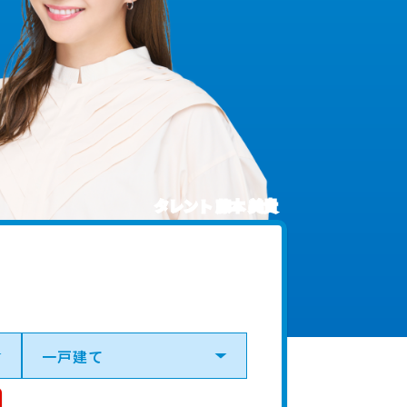
タレント 藤本 美貴