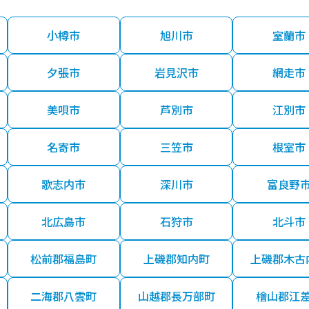
小樽市
旭川市
室蘭市
夕張市
岩見沢市
網走市
美唄市
芦別市
江別市
名寄市
三笠市
根室市
歌志内市
深川市
富良野
北広島市
石狩市
北斗市
松前郡福島町
上磯郡知内町
上磯郡木古
二海郡八雲町
山越郡長万部町
檜山郡江