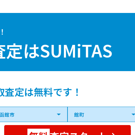
！
査定は
SUMiTAS
取査定は無料です！