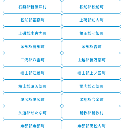
石狩郡新篠津村
松前郡松前町
松前郡福島町
上磯郡知内町
上磯郡木古内町
亀田郡七飯町
茅部郡鹿部町
茅部郡森町
二海郡八雲町
山越郡長万部町
檜山郡江差町
檜山郡上ノ国町
檜山郡厚沢部町
爾志郡乙部町
奥尻郡奥尻町
瀬棚郡今金町
久遠郡せたな町
島牧郡島牧村
寿都郡寿都町
寿都郡黒松内町