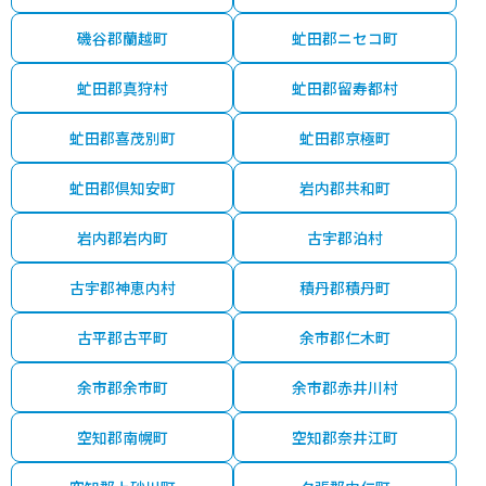
磯谷郡蘭越町
虻田郡ニセコ町
虻田郡真狩村
虻田郡留寿都村
虻田郡喜茂別町
虻田郡京極町
虻田郡倶知安町
岩内郡共和町
岩内郡岩内町
古宇郡泊村
古宇郡神恵内村
積丹郡積丹町
古平郡古平町
余市郡仁木町
余市郡余市町
余市郡赤井川村
空知郡南幌町
空知郡奈井江町