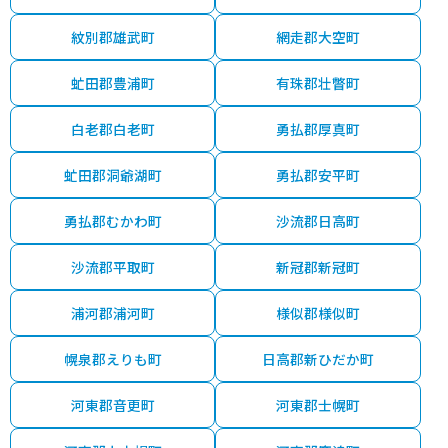
紋別郡雄武町
網走郡大空町
虻田郡豊浦町
有珠郡壮瞥町
白老郡白老町
勇払郡厚真町
虻田郡洞爺湖町
勇払郡安平町
勇払郡むかわ町
沙流郡日高町
沙流郡平取町
新冠郡新冠町
浦河郡浦河町
様似郡様似町
幌泉郡えりも町
日高郡新ひだか町
河東郡音更町
河東郡士幌町