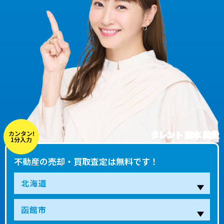
タレント 藤本 美貴
カンタン!
1分入力
不動産の売却・買取査定は無料です！