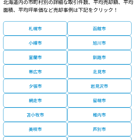
北海道内の市町村別の詳細な取引件数、平均売却額、平均
面積、平均坪単価など売却事例は下記をクリック！
札幌市
函館市
小樽市
旭川市
室蘭市
釧路市
帯広市
北見市
夕張市
岩見沢市
網走市
留萌市
苫小牧市
稚内市
美唄市
芦別市