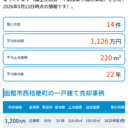
2026年5月13日時点の情報です）。
14
件
取引件数
1,126
万円
平均売却額
220
m²
平均土地面積
22
年
平均築年数
函館市西桔梗町の一戸建て売却事例
売却価格
最寄駅
駅徒歩
築年数
土地面積
延床面積
取引時期
1,200
五稜郭
30分
33 年
210.00㎡
105.00㎡
2025年第3四
万円