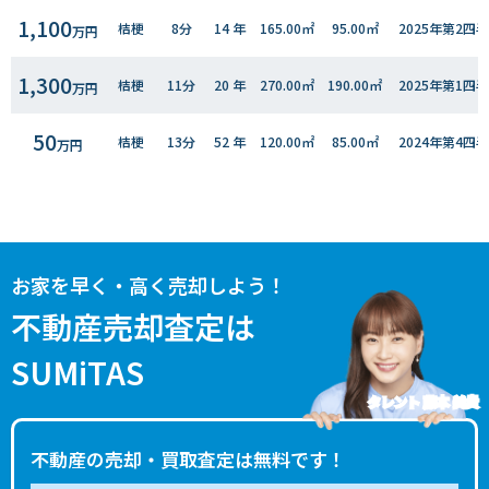
1,100
桔梗
8分
14 年
165.00㎡
95.00㎡
2025年第2四
万円
1,300
桔梗
11分
20 年
270.00㎡
190.00㎡
2025年第1四
万円
50
桔梗
13分
52 年
120.00㎡
85.00㎡
2024年第4四
万円
580
桔梗
15分
33 年
210.00㎡
65.00㎡
2022年第４四
万円
1,700
桔梗
14分
11 年
135.00㎡
95.00㎡
2022年第４四
万円
お家を早く・高く売却しよう！
1,800
桔梗
9分
12 年
175.00㎡
100.00㎡
2022年第3四
不動産売却査定は
万円
SUMiTAS
700
七重浜
24分
32 年
200.00㎡
110.00㎡
2022年第２四
万円
タレント 藤本 美貴
1,700
桔梗
10分
16 年
125.00㎡
100.00㎡
2022年第１四
万円
不動産の売却・買取査定は無料です！
1,100
桔梗
9分
12 年
175.00㎡
100.00㎡
2021年第４四
万円