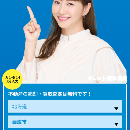
タレント 藤本 美貴
カンタン!
1分入力
不動産の売却・買取査定は無料です！