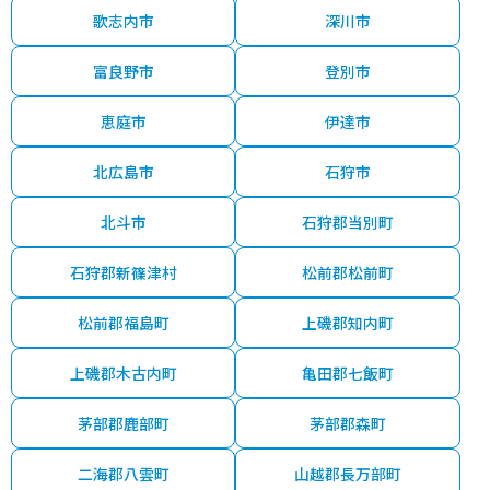
歌志内市
深川市
富良野市
登別市
恵庭市
伊達市
北広島市
石狩市
北斗市
石狩郡当別町
石狩郡新篠津村
松前郡松前町
松前郡福島町
上磯郡知内町
上磯郡木古内町
亀田郡七飯町
茅部郡鹿部町
茅部郡森町
二海郡八雲町
山越郡長万部町