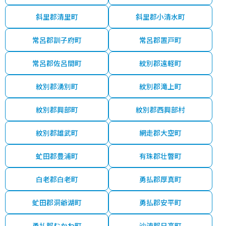
斜里郡清里町
斜里郡小清水町
常呂郡訓子府町
常呂郡置戸町
常呂郡佐呂間町
紋別郡遠軽町
紋別郡湧別町
紋別郡滝上町
紋別郡興部町
紋別郡西興部村
紋別郡雄武町
網走郡大空町
虻田郡豊浦町
有珠郡壮瞥町
白老郡白老町
勇払郡厚真町
虻田郡洞爺湖町
勇払郡安平町
勇払郡むかわ町
沙流郡日高町