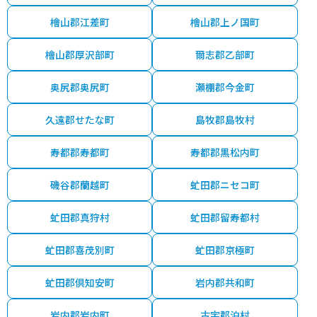
檜山郡江差町
檜山郡上ノ国町
檜山郡厚沢部町
爾志郡乙部町
奥尻郡奥尻町
瀬棚郡今金町
久遠郡せたな町
島牧郡島牧村
寿都郡寿都町
寿都郡黒松内町
磯谷郡蘭越町
虻田郡ニセコ町
虻田郡真狩村
虻田郡留寿都村
虻田郡喜茂別町
虻田郡京極町
虻田郡倶知安町
岩内郡共和町
岩内郡岩内町
古宇郡泊村