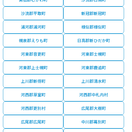
沙流郡平取町
新冠郡新冠町
浦河郡浦河町
様似郡様似町
幌泉郡えりも町
日高郡新ひだか町
河東郡音更町
河東郡士幌町
河東郡上士幌町
河東郡鹿追町
上川郡新得町
上川郡清水町
河西郡芽室町
河西郡中札内村
河西郡更別村
広尾郡大樹町
広尾郡広尾町
中川郡幕別町