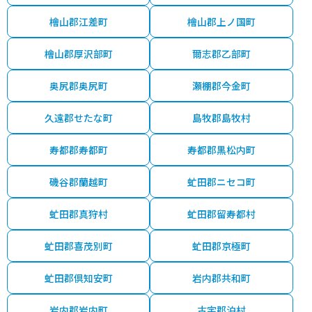
檜山郡江差町
檜山郡上ノ国町
檜山郡厚沢部町
爾志郡乙部町
奥尻郡奥尻町
瀬棚郡今金町
久遠郡せたな町
島牧郡島牧村
寿都郡寿都町
寿都郡黒松内町
磯谷郡蘭越町
虻田郡ニセコ町
虻田郡真狩村
虻田郡留寿都村
虻田郡喜茂別町
虻田郡京極町
虻田郡倶知安町
岩内郡共和町
岩内郡岩内町
古宇郡泊村