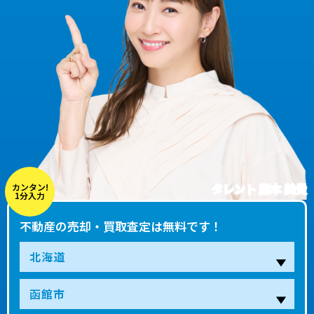
タレント 藤本 美貴
カンタン!
1分入力
不動産の売却・買取査定は無料です！