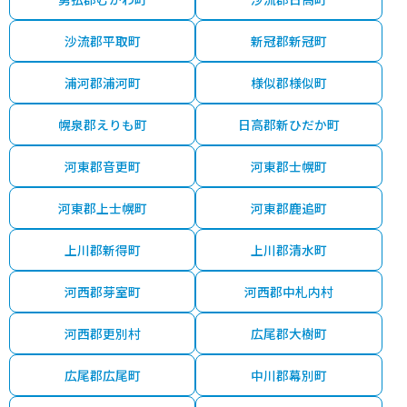
沙流郡平取町
新冠郡新冠町
浦河郡浦河町
様似郡様似町
幌泉郡えりも町
日高郡新ひだか町
河東郡音更町
河東郡士幌町
河東郡上士幌町
河東郡鹿追町
上川郡新得町
上川郡清水町
河西郡芽室町
河西郡中札内村
河西郡更別村
広尾郡大樹町
広尾郡広尾町
中川郡幕別町