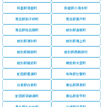
斜里郡清里町
斜里郡小清水町
常呂郡訓子府町
常呂郡置戸町
常呂郡佐呂間町
紋別郡遠軽町
紋別郡湧別町
紋別郡滝上町
紋別郡興部町
紋別郡西興部村
紋別郡雄武町
網走郡大空町
虻田郡豊浦町
有珠郡壮瞥町
白老郡白老町
勇払郡厚真町
虻田郡洞爺湖町
勇払郡安平町
勇払郡むかわ町
沙流郡日高町