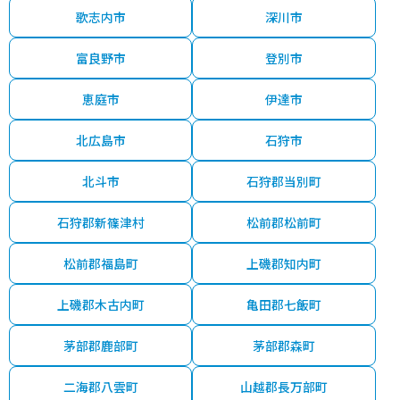
歌志内市
深川市
富良野市
登別市
恵庭市
伊達市
北広島市
石狩市
北斗市
石狩郡当別町
石狩郡新篠津村
松前郡松前町
松前郡福島町
上磯郡知内町
上磯郡木古内町
亀田郡七飯町
茅部郡鹿部町
茅部郡森町
二海郡八雲町
山越郡長万部町