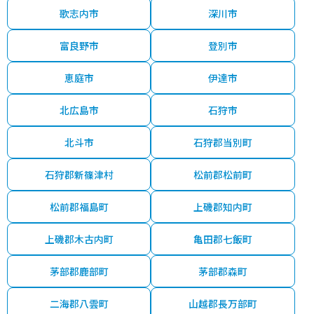
歌志内市
深川市
富良野市
登別市
恵庭市
伊達市
北広島市
石狩市
北斗市
石狩郡当別町
石狩郡新篠津村
松前郡松前町
松前郡福島町
上磯郡知内町
上磯郡木古内町
亀田郡七飯町
茅部郡鹿部町
茅部郡森町
二海郡八雲町
山越郡長万部町