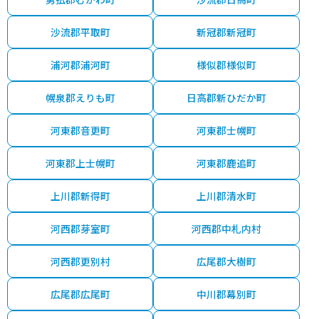
沙流郡平取町
新冠郡新冠町
浦河郡浦河町
様似郡様似町
幌泉郡えりも町
日高郡新ひだか町
河東郡音更町
河東郡士幌町
河東郡上士幌町
河東郡鹿追町
上川郡新得町
上川郡清水町
河西郡芽室町
河西郡中札内村
河西郡更別村
広尾郡大樹町
広尾郡広尾町
中川郡幕別町