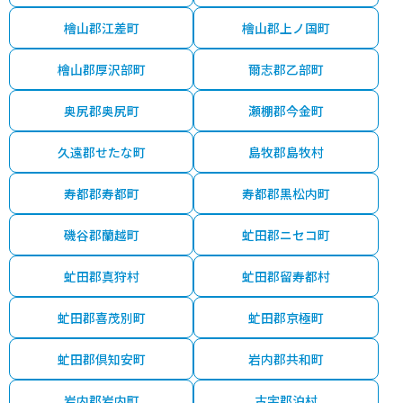
檜山郡江差町
檜山郡上ノ国町
檜山郡厚沢部町
爾志郡乙部町
奥尻郡奥尻町
瀬棚郡今金町
久遠郡せたな町
島牧郡島牧村
寿都郡寿都町
寿都郡黒松内町
磯谷郡蘭越町
虻田郡ニセコ町
虻田郡真狩村
虻田郡留寿都村
虻田郡喜茂別町
虻田郡京極町
虻田郡倶知安町
岩内郡共和町
岩内郡岩内町
古宇郡泊村