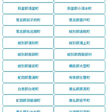
斜里郡清里町
斜里郡小清水町
常呂郡訓子府町
常呂郡置戸町
常呂郡佐呂間町
紋別郡遠軽町
紋別郡湧別町
紋別郡滝上町
紋別郡興部町
紋別郡西興部村
紋別郡雄武町
網走郡大空町
虻田郡豊浦町
有珠郡壮瞥町
白老郡白老町
勇払郡厚真町
虻田郡洞爺湖町
勇払郡安平町
勇払郡むかわ町
沙流郡日高町