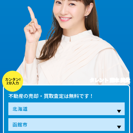
タレント 藤本 美貴
カンタン!
1分入力
不動産の売却・買取査定は無料です！