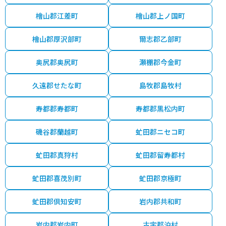
檜山郡江差町
檜山郡上ノ国町
檜山郡厚沢部町
爾志郡乙部町
奥尻郡奥尻町
瀬棚郡今金町
久遠郡せたな町
島牧郡島牧村
寿都郡寿都町
寿都郡黒松内町
磯谷郡蘭越町
虻田郡ニセコ町
虻田郡真狩村
虻田郡留寿都村
虻田郡喜茂別町
虻田郡京極町
虻田郡倶知安町
岩内郡共和町
岩内郡岩内町
古宇郡泊村