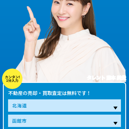
タレント 藤本 美貴
カンタン!
1分入力
不動産の売却・買取査定は無料です！