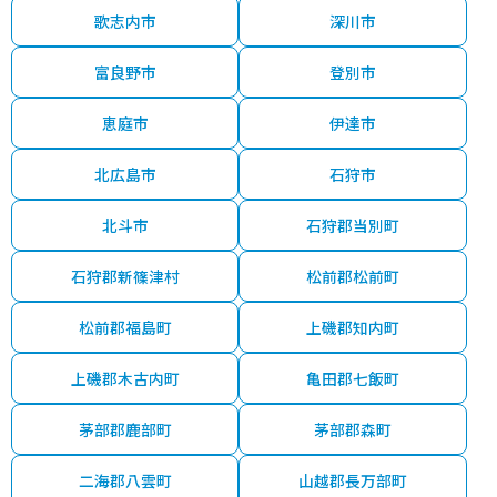
歌志内市
深川市
富良野市
登別市
恵庭市
伊達市
北広島市
石狩市
北斗市
石狩郡当別町
石狩郡新篠津村
松前郡松前町
松前郡福島町
上磯郡知内町
上磯郡木古内町
亀田郡七飯町
茅部郡鹿部町
茅部郡森町
二海郡八雲町
山越郡長万部町