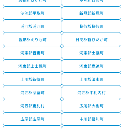
沙流郡平取町
新冠郡新冠町
浦河郡浦河町
様似郡様似町
幌泉郡えりも町
日高郡新ひだか町
河東郡音更町
河東郡士幌町
河東郡上士幌町
河東郡鹿追町
上川郡新得町
上川郡清水町
河西郡芽室町
河西郡中札内村
河西郡更別村
広尾郡大樹町
広尾郡広尾町
中川郡幕別町