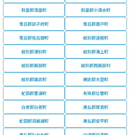
斜里郡清里町
斜里郡小清水町
常呂郡訓子府町
常呂郡置戸町
常呂郡佐呂間町
紋別郡遠軽町
紋別郡湧別町
紋別郡滝上町
紋別郡興部町
紋別郡西興部村
紋別郡雄武町
網走郡大空町
虻田郡豊浦町
有珠郡壮瞥町
白老郡白老町
勇払郡厚真町
虻田郡洞爺湖町
勇払郡安平町
勇払郡むかわ町
沙流郡日高町