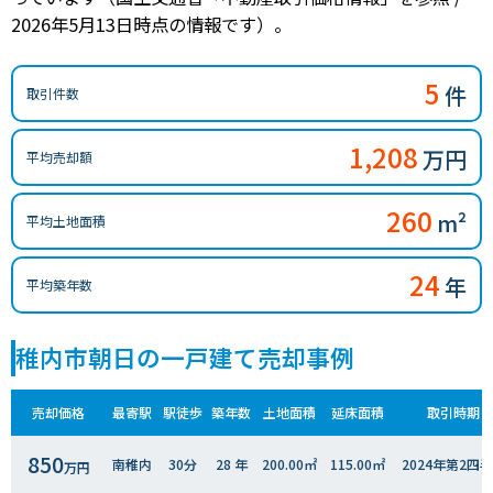
2026年5月13日時点の情報です）。
5
件
取引件数
1,208
万円
平均売却額
260
m²
平均土地面積
24
年
平均築年数
稚内市朝日の一戸建て売却事例
売却価格
最寄駅
駅徒歩
築年数
土地面積
延床面積
取引時期
850
南稚内
30分
28 年
200.00㎡
115.00㎡
2024年第2四
万円