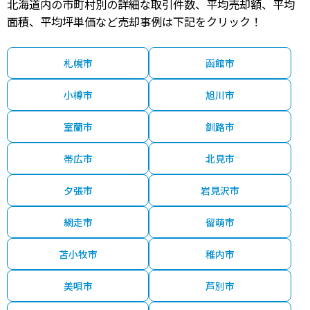
北海道内の市町村別の詳細な取引件数、平均売却額、平均
面積、平均坪単価など売却事例は下記をクリック！
札幌市
函館市
小樽市
旭川市
室蘭市
釧路市
帯広市
北見市
夕張市
岩見沢市
網走市
留萌市
苫小牧市
稚内市
美唄市
芦別市