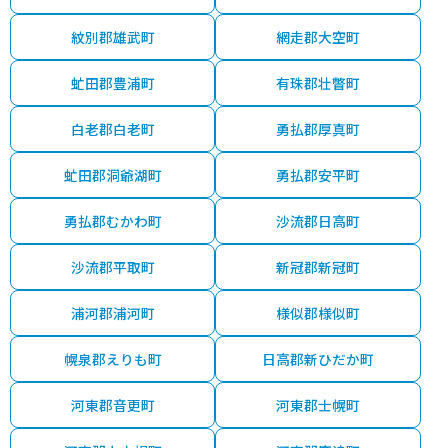
紋別郡雄武町
網走郡大空町
虻田郡豊浦町
有珠郡壮瞥町
白老郡白老町
勇払郡厚真町
虻田郡洞爺湖町
勇払郡安平町
勇払郡むかわ町
沙流郡日高町
沙流郡平取町
新冠郡新冠町
浦河郡浦河町
様似郡様似町
幌泉郡えりも町
日高郡新ひだか町
河東郡音更町
河東郡士幌町