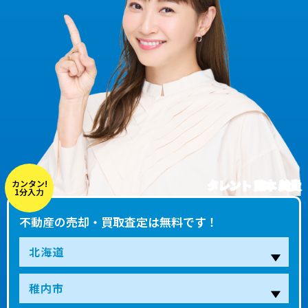
タレント 藤本 美貴
カンタン!
1分入力
不動産の売却・買取査定は無料です！