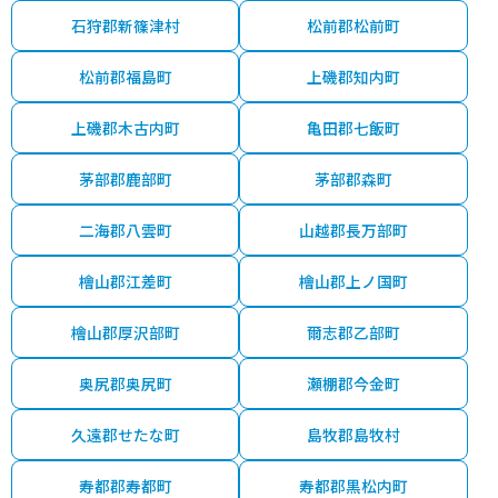
石狩郡新篠津村
松前郡松前町
松前郡福島町
上磯郡知内町
上磯郡木古内町
亀田郡七飯町
茅部郡鹿部町
茅部郡森町
二海郡八雲町
山越郡長万部町
檜山郡江差町
檜山郡上ノ国町
檜山郡厚沢部町
爾志郡乙部町
奥尻郡奥尻町
瀬棚郡今金町
久遠郡せたな町
島牧郡島牧村
寿都郡寿都町
寿都郡黒松内町