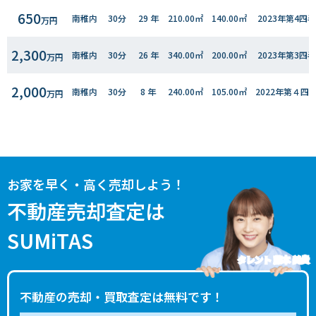
650
南稚内
30分
29 年
210.00㎡
140.00㎡
2023年第4四
万円
2,300
南稚内
30分
26 年
340.00㎡
200.00㎡
2023年第3四
万円
2,000
南稚内
30分
8 年
240.00㎡
105.00㎡
2022年第４四
万円
240
南稚内
30分
27 年
310.00㎡
130.00㎡
2022年第１四
万円
お家を早く・高く売却しよう！
不動産売却査定は
SUMiTAS
タレント 藤本 美貴
不動産の売却・買取査定は無料です！