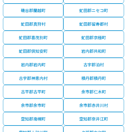
磯谷郡蘭越町
虻田郡ニセコ町
虻田郡真狩村
虻田郡留寿都村
虻田郡喜茂別町
虻田郡京極町
虻田郡倶知安町
岩内郡共和町
岩内郡岩内町
古宇郡泊村
古宇郡神恵内村
積丹郡積丹町
古平郡古平町
余市郡仁木町
余市郡余市町
余市郡赤井川村
空知郡南幌町
空知郡奈井江町