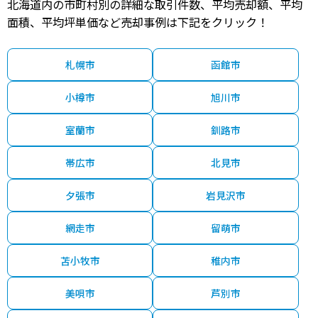
北海道内の市町村別の詳細な取引件数、平均売却額、平均
300
南稚内
30分
49 年
230.00㎡
95.00㎡
2021年第２四
万円
面積、平均坪単価など売却事例は下記をクリック！
330
南稚内
30分
55 年
200.00㎡
125.00㎡
2021年第２四
万円
札幌市
函館市
400
南稚内
30分
49 年
260.00㎡
110.00㎡
2020年第３四
万円
小樽市
旭川市
2,000
南稚内
30分
46 年
270.00㎡
90.00㎡
2020年第３四
万円
室蘭市
釧路市
100
南稚内
30分
53 年
240.00㎡
130.00㎡
2020年第３四
万円
帯広市
北見市
470
夕張市
岩見沢市
南稚内
30分
48 年
320.00㎡
125.00㎡
2020年第３四
万円
網走市
留萌市
苫小牧市
稚内市
美唄市
芦別市