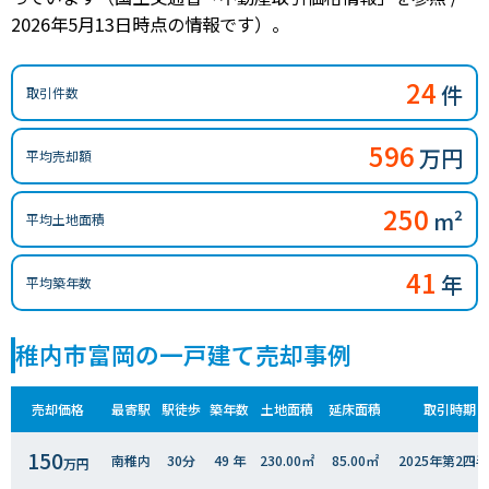
2026年5月13日時点の情報です）。
24
件
取引件数
596
万円
平均売却額
250
m²
平均土地面積
41
年
平均築年数
稚内市富岡の一戸建て売却事例
売却価格
最寄駅
駅徒歩
築年数
土地面積
延床面積
取引時期
150
南稚内
30分
49 年
230.00㎡
85.00㎡
2025年第2四
万円