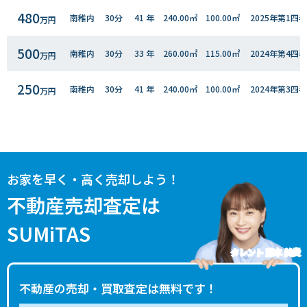
480
南稚内
30分
41 年
240.00㎡
100.00㎡
2025年第1四
万円
500
南稚内
30分
33 年
260.00㎡
115.00㎡
2024年第4四
万円
250
南稚内
30分
41 年
240.00㎡
100.00㎡
2024年第3四
万円
180
南稚内
30分
44 年
230.00㎡
95.00㎡
2023年第4四
万円
50
南稚内
30分
54 年
230.00㎡
95.00㎡
2023年第4四
万円
お家を早く・高く売却しよう！
1,000
南稚内
30分
20 年
210.00㎡
95.00㎡
2023年第4四
不動産売却査定は
万円
SUMiTAS
100
南稚内
30分
38 年
210.00㎡
155.00㎡
2023年第１四
万円
タレント 藤本 美貴
700
稚内
60分
39 年
240.00㎡
130.00㎡
2022年第3四
万円
不動産の売却・買取査定は無料です！
500
稚内
60分
40 年
450.00㎡
155.00㎡
2022年第3四
万円