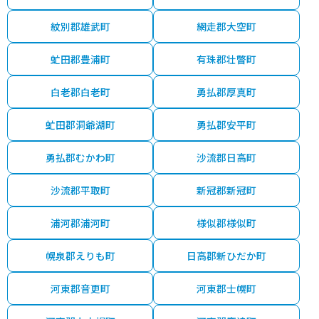
紋別郡雄武町
網走郡大空町
虻田郡豊浦町
有珠郡壮瞥町
白老郡白老町
勇払郡厚真町
虻田郡洞爺湖町
勇払郡安平町
勇払郡むかわ町
沙流郡日高町
沙流郡平取町
新冠郡新冠町
浦河郡浦河町
様似郡様似町
幌泉郡えりも町
日高郡新ひだか町
河東郡音更町
河東郡士幌町