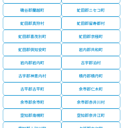
磯谷郡蘭越町
虻田郡ニセコ町
虻田郡真狩村
虻田郡留寿都村
虻田郡喜茂別町
虻田郡京極町
虻田郡倶知安町
岩内郡共和町
岩内郡岩内町
古宇郡泊村
古宇郡神恵内村
積丹郡積丹町
古平郡古平町
余市郡仁木町
余市郡余市町
余市郡赤井川村
空知郡南幌町
空知郡奈井江町