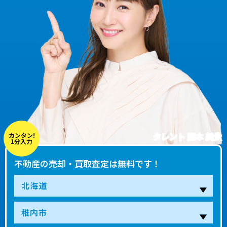
タレント 藤本 美貴
カンタン!
1分入力
不動産の売却・買取査定は無料です！