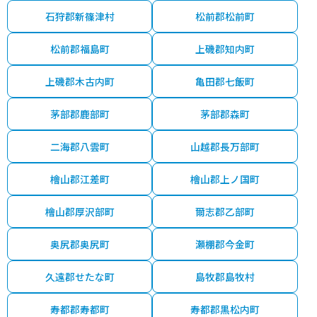
石狩郡新篠津村
松前郡松前町
松前郡福島町
上磯郡知内町
上磯郡木古内町
亀田郡七飯町
茅部郡鹿部町
茅部郡森町
二海郡八雲町
山越郡長万部町
檜山郡江差町
檜山郡上ノ国町
檜山郡厚沢部町
爾志郡乙部町
奥尻郡奥尻町
瀬棚郡今金町
久遠郡せたな町
島牧郡島牧村
寿都郡寿都町
寿都郡黒松内町