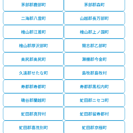
茅部郡鹿部町
茅部郡森町
二海郡八雲町
山越郡長万部町
檜山郡江差町
檜山郡上ノ国町
檜山郡厚沢部町
爾志郡乙部町
奥尻郡奥尻町
瀬棚郡今金町
久遠郡せたな町
島牧郡島牧村
寿都郡寿都町
寿都郡黒松内町
磯谷郡蘭越町
虻田郡ニセコ町
虻田郡真狩村
虻田郡留寿都村
虻田郡喜茂別町
虻田郡京極町