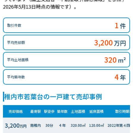
2026年5月13日時点の情報です）。
1
件
取引件数
3,200
万円
平均売却額
320
m²
平均土地面積
4
年
平均築年数
稚内市若葉台の一戸建て売却事例
売却価格
最寄駅
駅徒歩
築年数
土地面積
延床面積
取引時期
3,200
南稚内
30分
4 年
320.00㎡
120.00㎡
2022年第４四
万円