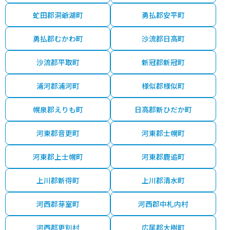
虻田郡洞爺湖町
勇払郡安平町
勇払郡むかわ町
沙流郡日高町
沙流郡平取町
新冠郡新冠町
浦河郡浦河町
様似郡様似町
幌泉郡えりも町
日高郡新ひだか町
河東郡音更町
河東郡士幌町
河東郡上士幌町
河東郡鹿追町
上川郡新得町
上川郡清水町
河西郡芽室町
河西郡中札内村
河西郡更別村
広尾郡大樹町