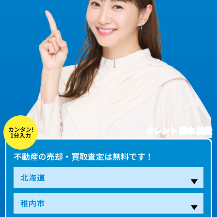
タレント 藤本 美貴
カンタン!
1分入力
不動産の売却・買取査定は無料です！