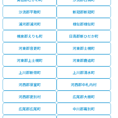
沙流郡平取町
新冠郡新冠町
浦河郡浦河町
様似郡様似町
幌泉郡えりも町
日高郡新ひだか町
河東郡音更町
河東郡士幌町
河東郡上士幌町
河東郡鹿追町
上川郡新得町
上川郡清水町
河西郡芽室町
河西郡中札内村
河西郡更別村
広尾郡大樹町
広尾郡広尾町
中川郡幕別町