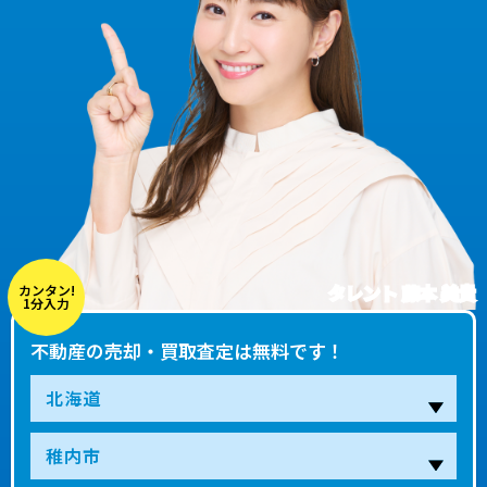
タレント 藤本 美貴
カンタン!
1分入力
不動産の売却・買取査定は無料です！