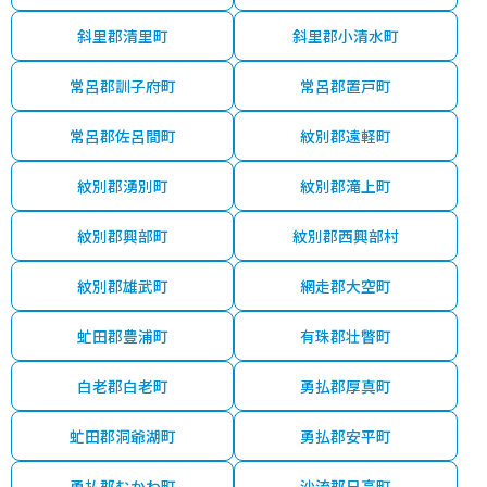
斜里郡清里町
斜里郡小清水町
常呂郡訓子府町
常呂郡置戸町
常呂郡佐呂間町
紋別郡遠軽町
紋別郡湧別町
紋別郡滝上町
紋別郡興部町
紋別郡西興部村
紋別郡雄武町
網走郡大空町
虻田郡豊浦町
有珠郡壮瞥町
白老郡白老町
勇払郡厚真町
虻田郡洞爺湖町
勇払郡安平町
勇払郡むかわ町
沙流郡日高町