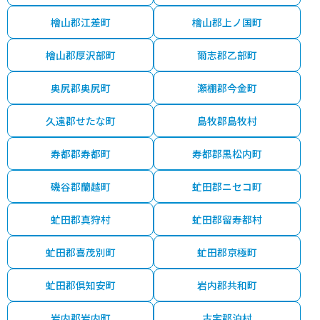
檜山郡江差町
檜山郡上ノ国町
檜山郡厚沢部町
爾志郡乙部町
奥尻郡奥尻町
瀬棚郡今金町
久遠郡せたな町
島牧郡島牧村
寿都郡寿都町
寿都郡黒松内町
磯谷郡蘭越町
虻田郡ニセコ町
虻田郡真狩村
虻田郡留寿都村
虻田郡喜茂別町
虻田郡京極町
虻田郡倶知安町
岩内郡共和町
岩内郡岩内町
古宇郡泊村