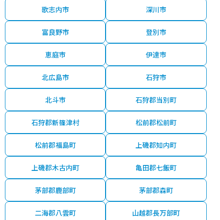
歌志内市
深川市
富良野市
登別市
恵庭市
伊達市
北広島市
石狩市
北斗市
石狩郡当別町
石狩郡新篠津村
松前郡松前町
松前郡福島町
上磯郡知内町
上磯郡木古内町
亀田郡七飯町
茅部郡鹿部町
茅部郡森町
二海郡八雲町
山越郡長万部町