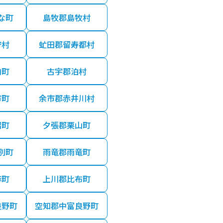
な町
島牧郡島牧村
狩村
虻田郡留寿都村
内町
古宇郡泊村
市町
余市郡赤井川村
沼町
夕張郡栗山町
別町
雨竜郡雨竜町
麻町
上川郡比布町
良野町
空知郡中富良野町