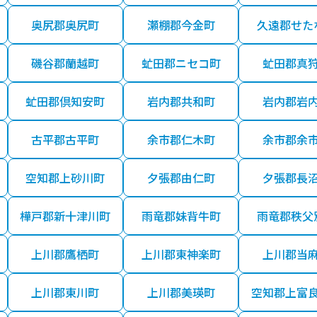
奥尻郡奥尻町
瀬棚郡今金町
久遠郡せた
磯谷郡蘭越町
虻田郡ニセコ町
虻田郡真
虻田郡倶知安町
岩内郡共和町
岩内郡岩
古平郡古平町
余市郡仁木町
余市郡余
空知郡上砂川町
夕張郡由仁町
夕張郡長
樺戸郡新十津川町
雨竜郡妹背牛町
雨竜郡秩父
上川郡鷹栖町
上川郡東神楽町
上川郡当
上川郡東川町
上川郡美瑛町
空知郡上富