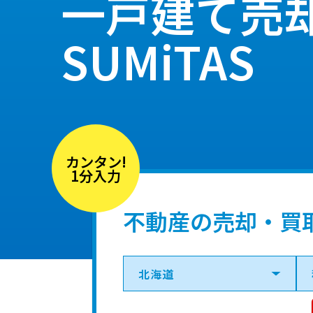
一戸建て売
SUMiTAS
カンタン!
1分入力
不動産の売却・買