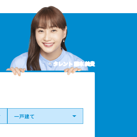
タレント 藤本 美貴