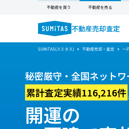
不動産を買う
不動産を売る
不動産売却査定
SUMiTAS(スミタス)
不動産売却・査定
一
秘密厳守・全国ネットワ
累計査定実績116,216件
開運の