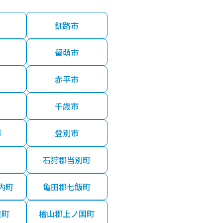
釧路市
留萌市
赤平市
千歳市
市
登別市
石狩郡当別町
内町
亀田郡七飯町
差町
檜山郡上ノ国町