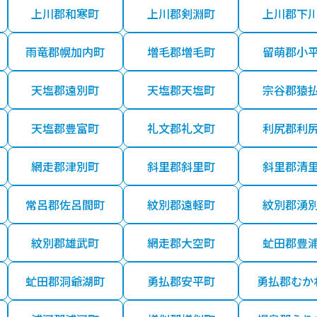
上川郡和寒町
上川郡剣淵町
上川郡下
雨竜郡幌加内町
増毛郡増毛町
留萌郡小
天塩郡遠別町
天塩郡天塩町
宗谷郡猿
天塩郡豊富町
礼文郡礼文町
利尻郡利
網走郡津別町
斜里郡斜里町
斜里郡清
常呂郡佐呂間町
紋別郡遠軽町
紋別郡湧
紋別郡雄武町
網走郡大空町
虻田郡豊
虻田郡洞爺湖町
勇払郡安平町
勇払郡むか