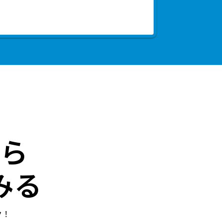
ら
みる
ク！