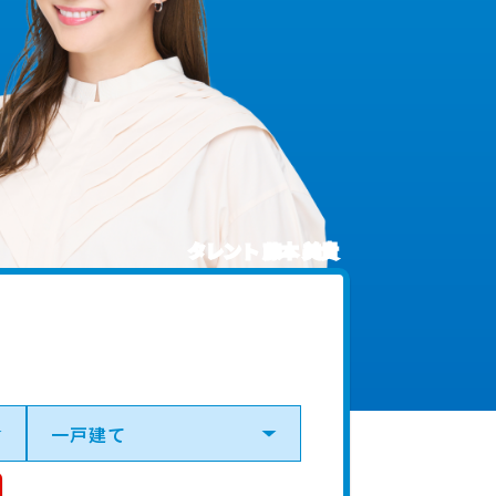
タレント 藤本 美貴