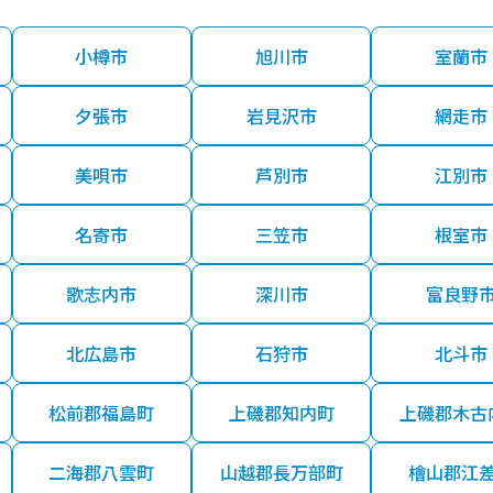
小樽市
旭川市
室蘭市
夕張市
岩見沢市
網走市
美唄市
芦別市
江別市
名寄市
三笠市
根室市
歌志内市
深川市
富良野
北広島市
石狩市
北斗市
松前郡福島町
上磯郡知内町
上磯郡木古
二海郡八雲町
山越郡長万部町
檜山郡江