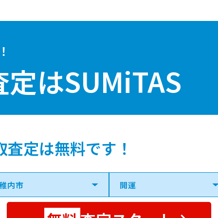
！
査定は
SUMiTAS
取査定は無料です！