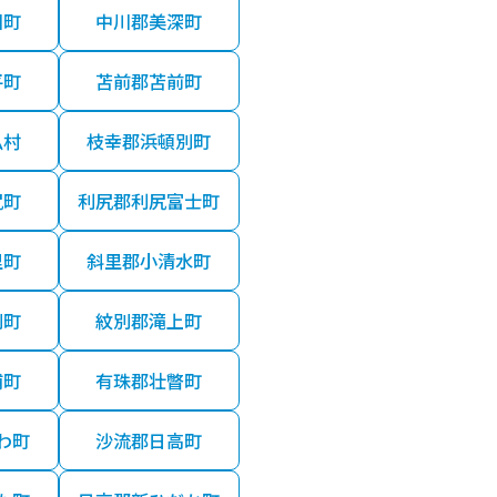
川町
中川郡美深町
平町
苫前郡苫前町
払村
枝幸郡浜頓別町
尻町
利尻郡利尻富士町
里町
斜里郡小清水町
別町
紋別郡滝上町
浦町
有珠郡壮瞥町
わ町
沙流郡日高町