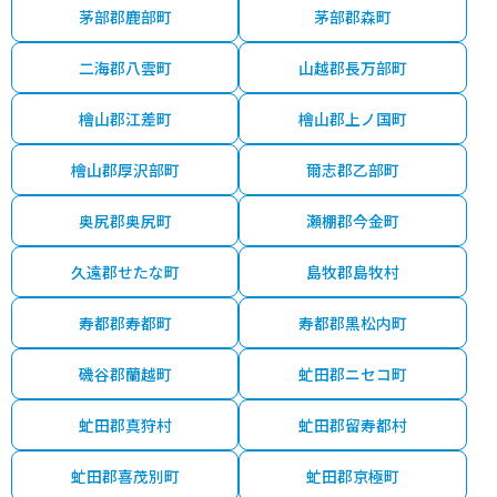
茅部郡鹿部町
茅部郡森町
二海郡八雲町
山越郡長万部町
檜山郡江差町
檜山郡上ノ国町
檜山郡厚沢部町
爾志郡乙部町
奥尻郡奥尻町
瀬棚郡今金町
久遠郡せたな町
島牧郡島牧村
寿都郡寿都町
寿都郡黒松内町
磯谷郡蘭越町
虻田郡ニセコ町
虻田郡真狩村
虻田郡留寿都村
虻田郡喜茂別町
虻田郡京極町