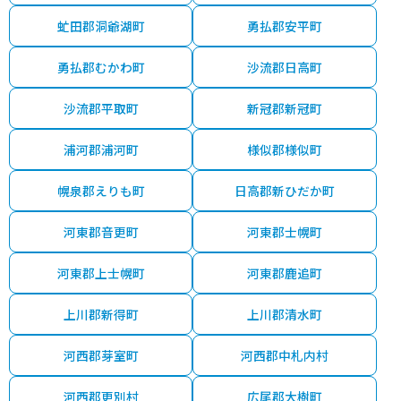
虻田郡洞爺湖町
勇払郡安平町
勇払郡むかわ町
沙流郡日高町
沙流郡平取町
新冠郡新冠町
浦河郡浦河町
様似郡様似町
幌泉郡えりも町
日高郡新ひだか町
河東郡音更町
河東郡士幌町
河東郡上士幌町
河東郡鹿追町
上川郡新得町
上川郡清水町
河西郡芽室町
河西郡中札内村
河西郡更別村
広尾郡大樹町