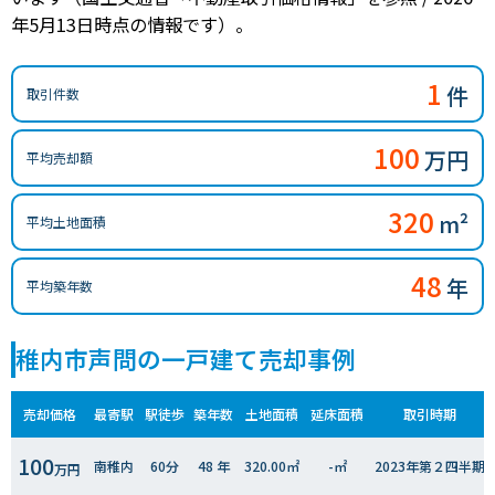
年5月13日時点の情報です）。
1
件
取引件数
100
万円
平均売却額
320
m²
平均土地面積
48
年
平均築年数
稚内市声問の一戸建て売却事例
売却価格
最寄駅
駅徒歩
築年数
土地面積
延床面積
取引時期
100
南稚内
60分
48 年
320.00㎡
-㎡
2023年第２四半期
万円