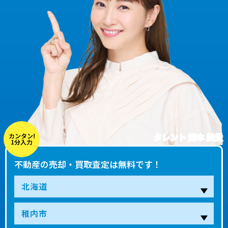
タレント 藤本 美貴
カンタン!
1分入力
不動産の売却・買取査定は無料です！