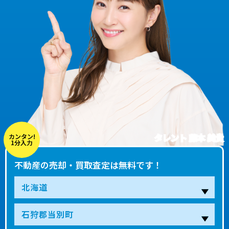
タレント 藤本 美貴
カンタン!
1分入力
不動産の売却・買取査定は無料です！