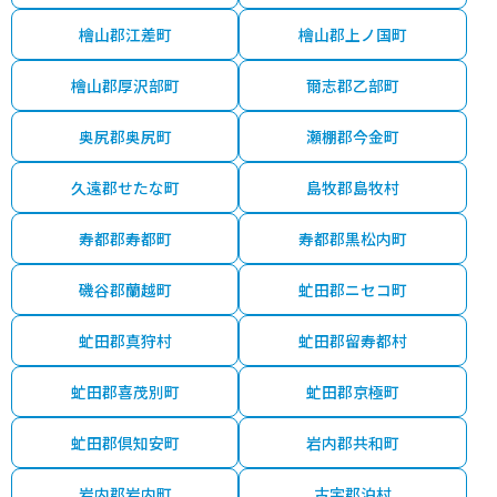
檜山郡江差町
檜山郡上ノ国町
檜山郡厚沢部町
爾志郡乙部町
奥尻郡奥尻町
瀬棚郡今金町
久遠郡せたな町
島牧郡島牧村
寿都郡寿都町
寿都郡黒松内町
磯谷郡蘭越町
虻田郡ニセコ町
虻田郡真狩村
虻田郡留寿都村
虻田郡喜茂別町
虻田郡京極町
虻田郡倶知安町
岩内郡共和町
岩内郡岩内町
古宇郡泊村