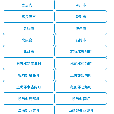
歌志内市
深川市
富良野市
登別市
恵庭市
伊達市
北広島市
石狩市
北斗市
石狩郡当別町
石狩郡新篠津村
松前郡松前町
松前郡福島町
上磯郡知内町
上磯郡木古内町
亀田郡七飯町
茅部郡鹿部町
茅部郡森町
二海郡八雲町
山越郡長万部町