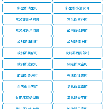
斜里郡清里町
斜里郡小清水町
常呂郡訓子府町
常呂郡置戸町
常呂郡佐呂間町
紋別郡遠軽町
紋別郡湧別町
紋別郡滝上町
紋別郡興部町
紋別郡西興部村
紋別郡雄武町
網走郡大空町
虻田郡豊浦町
有珠郡壮瞥町
白老郡白老町
勇払郡厚真町
虻田郡洞爺湖町
勇払郡安平町
勇払郡むかわ町
沙流郡日高町