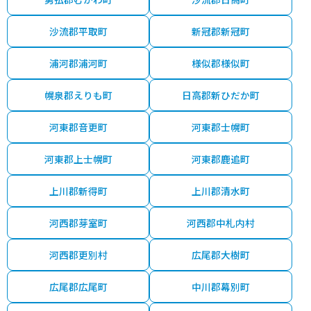
沙流郡平取町
新冠郡新冠町
浦河郡浦河町
様似郡様似町
幌泉郡えりも町
日高郡新ひだか町
河東郡音更町
河東郡士幌町
河東郡上士幌町
河東郡鹿追町
上川郡新得町
上川郡清水町
河西郡芽室町
河西郡中札内村
河西郡更別村
広尾郡大樹町
広尾郡広尾町
中川郡幕別町