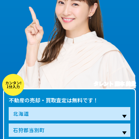
タレント 藤本 美貴
カンタン!
1分入力
不動産の売却・買取査定は無料です！