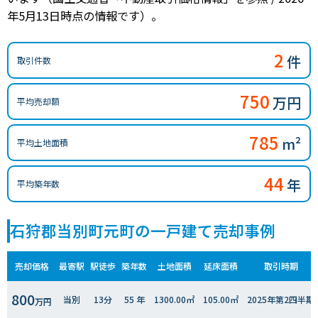
年5月13日時点の情報です）。
2
件
取引件数
750
万円
平均売却額
785
m²
平均土地面積
44
年
平均築年数
石狩郡当別町元町の一戸建て売却事例
売却価格
最寄駅
駅徒歩
築年数
土地面積
延床面積
取引時期
800
当別
13分
55 年
1300.00㎡
105.00㎡
2025年第2四半期
万円