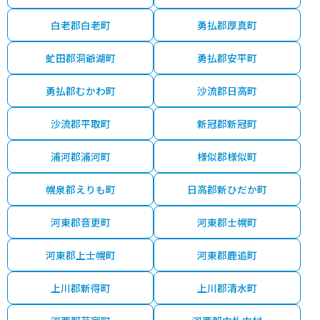
白老郡白老町
勇払郡厚真町
虻田郡洞爺湖町
勇払郡安平町
勇払郡むかわ町
沙流郡日高町
沙流郡平取町
新冠郡新冠町
浦河郡浦河町
様似郡様似町
幌泉郡えりも町
日高郡新ひだか町
河東郡音更町
河東郡士幌町
河東郡上士幌町
河東郡鹿追町
上川郡新得町
上川郡清水町