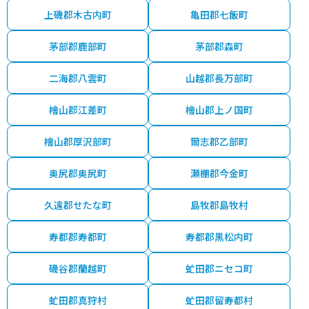
上磯郡木古内町
亀田郡七飯町
茅部郡鹿部町
茅部郡森町
二海郡八雲町
山越郡長万部町
檜山郡江差町
檜山郡上ノ国町
檜山郡厚沢部町
爾志郡乙部町
奥尻郡奥尻町
瀬棚郡今金町
久遠郡せたな町
島牧郡島牧村
寿都郡寿都町
寿都郡黒松内町
磯谷郡蘭越町
虻田郡ニセコ町
虻田郡真狩村
虻田郡留寿都村