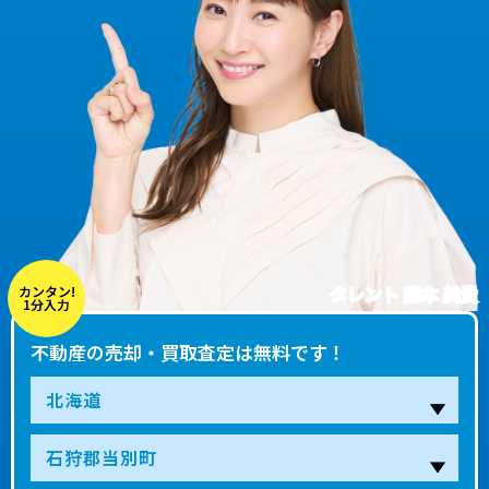
タレント 藤本 美貴
カンタン!
1分入力
不動産の売却・買取査定は無料です！