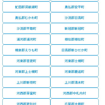
虻田郡洞爺湖町
勇払郡安平町
勇払郡むかわ町
沙流郡日高町
沙流郡平取町
新冠郡新冠町
浦河郡浦河町
様似郡様似町
幌泉郡えりも町
日高郡新ひだか町
河東郡音更町
河東郡士幌町
河東郡上士幌町
河東郡鹿追町
上川郡新得町
上川郡清水町
河西郡芽室町
河西郡中札内村
河西郡更別村
広尾郡大樹町