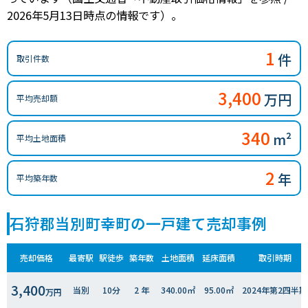
2026年5月13日時点の情報です）。
1
件
取引件数
3,400
万円
平均売却額
340
m²
平均土地面積
2
年
平均築年数
石狩郡当別町幸町の一戸建て売却事例
売却価格
最寄駅
駅徒歩
築年数
土地面積
延床面積
取引時期
3,400
当別
10分
2 年
340.00㎡
95.00㎡
2024年第2四半期
万円