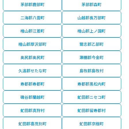
茅部郡鹿部町
茅部郡森町
二海郡八雲町
山越郡長万部町
檜山郡江差町
檜山郡上ノ国町
檜山郡厚沢部町
爾志郡乙部町
奥尻郡奥尻町
瀬棚郡今金町
久遠郡せたな町
島牧郡島牧村
寿都郡寿都町
寿都郡黒松内町
磯谷郡蘭越町
虻田郡ニセコ町
虻田郡真狩村
虻田郡留寿都村
虻田郡喜茂別町
虻田郡京極町