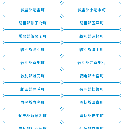
斜里郡清里町
斜里郡小清水町
常呂郡訓子府町
常呂郡置戸町
常呂郡佐呂間町
紋別郡遠軽町
紋別郡湧別町
紋別郡滝上町
紋別郡興部町
紋別郡西興部村
紋別郡雄武町
網走郡大空町
虻田郡豊浦町
有珠郡壮瞥町
白老郡白老町
勇払郡厚真町
虻田郡洞爺湖町
勇払郡安平町
勇払郡むかわ町
沙流郡日高町