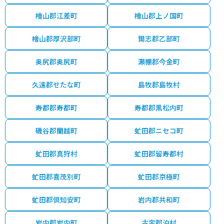
檜山郡江差町
檜山郡上ノ国町
檜山郡厚沢部町
爾志郡乙部町
奥尻郡奥尻町
瀬棚郡今金町
久遠郡せたな町
島牧郡島牧村
寿都郡寿都町
寿都郡黒松内町
磯谷郡蘭越町
虻田郡ニセコ町
虻田郡真狩村
虻田郡留寿都村
虻田郡喜茂別町
虻田郡京極町
虻田郡倶知安町
岩内郡共和町
岩内郡岩内町
古宇郡泊村