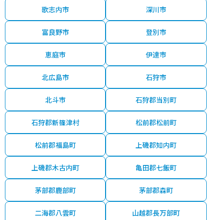
歌志内市
深川市
富良野市
登別市
恵庭市
伊達市
北広島市
石狩市
北斗市
石狩郡当別町
石狩郡新篠津村
松前郡松前町
松前郡福島町
上磯郡知内町
上磯郡木古内町
亀田郡七飯町
茅部郡鹿部町
茅部郡森町
二海郡八雲町
山越郡長万部町