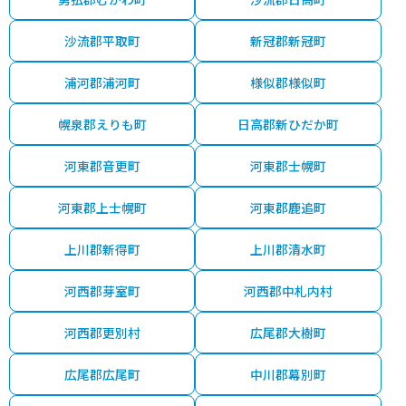
沙流郡平取町
新冠郡新冠町
浦河郡浦河町
様似郡様似町
幌泉郡えりも町
日高郡新ひだか町
河東郡音更町
河東郡士幌町
河東郡上士幌町
河東郡鹿追町
上川郡新得町
上川郡清水町
河西郡芽室町
河西郡中札内村
河西郡更別村
広尾郡大樹町
広尾郡広尾町
中川郡幕別町