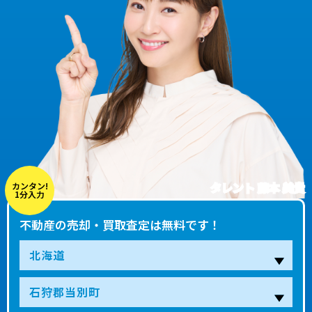
タレント 藤本 美貴
カンタン!
1分入力
不動産の売却・買取査定は無料です！