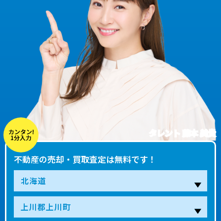
タレント 藤本 美貴
カンタン!
1分入力
不動産の売却・買取査定は無料です！