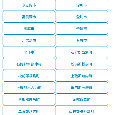
歌志内市
深川市
富良野市
登別市
恵庭市
伊達市
北広島市
石狩市
北斗市
石狩郡当別町
石狩郡新篠津村
松前郡松前町
松前郡福島町
上磯郡知内町
上磯郡木古内町
亀田郡七飯町
茅部郡鹿部町
茅部郡森町
二海郡八雲町
山越郡長万部町