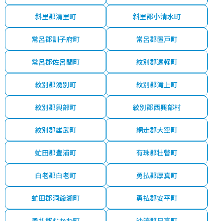
斜里郡清里町
斜里郡小清水町
常呂郡訓子府町
常呂郡置戸町
常呂郡佐呂間町
紋別郡遠軽町
紋別郡湧別町
紋別郡滝上町
紋別郡興部町
紋別郡西興部村
紋別郡雄武町
網走郡大空町
虻田郡豊浦町
有珠郡壮瞥町
白老郡白老町
勇払郡厚真町
虻田郡洞爺湖町
勇払郡安平町
勇払郡むかわ町
沙流郡日高町