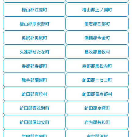
檜山郡江差町
檜山郡上ノ国町
檜山郡厚沢部町
爾志郡乙部町
奥尻郡奥尻町
瀬棚郡今金町
久遠郡せたな町
島牧郡島牧村
寿都郡寿都町
寿都郡黒松内町
磯谷郡蘭越町
虻田郡ニセコ町
虻田郡真狩村
虻田郡留寿都村
虻田郡喜茂別町
虻田郡京極町
虻田郡倶知安町
岩内郡共和町
岩内郡岩内町
古宇郡泊村