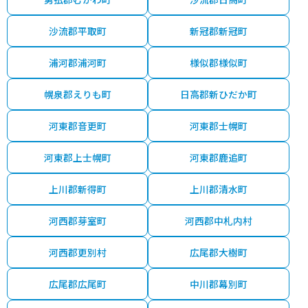
沙流郡平取町
新冠郡新冠町
浦河郡浦河町
様似郡様似町
幌泉郡えりも町
日高郡新ひだか町
河東郡音更町
河東郡士幌町
河東郡上士幌町
河東郡鹿追町
上川郡新得町
上川郡清水町
河西郡芽室町
河西郡中札内村
河西郡更別村
広尾郡大樹町
広尾郡広尾町
中川郡幕別町