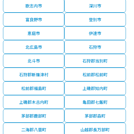
歌志内市
深川市
富良野市
登別市
恵庭市
伊達市
北広島市
石狩市
北斗市
石狩郡当別町
石狩郡新篠津村
松前郡松前町
松前郡福島町
上磯郡知内町
上磯郡木古内町
亀田郡七飯町
茅部郡鹿部町
茅部郡森町
二海郡八雲町
山越郡長万部町