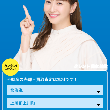
タレント 藤本 美貴
カンタン!
1分入力
不動産の売却・買取査定は無料です！