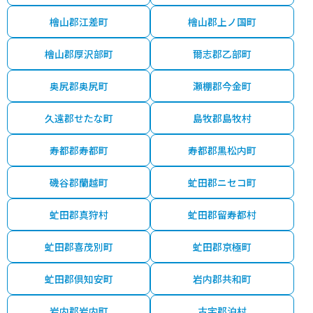
檜山郡江差町
檜山郡上ノ国町
檜山郡厚沢部町
爾志郡乙部町
奥尻郡奥尻町
瀬棚郡今金町
久遠郡せたな町
島牧郡島牧村
寿都郡寿都町
寿都郡黒松内町
磯谷郡蘭越町
虻田郡ニセコ町
虻田郡真狩村
虻田郡留寿都村
虻田郡喜茂別町
虻田郡京極町
虻田郡倶知安町
岩内郡共和町
岩内郡岩内町
古宇郡泊村