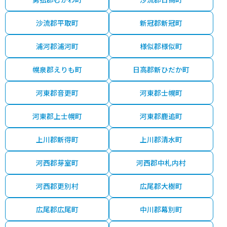
沙流郡平取町
新冠郡新冠町
浦河郡浦河町
様似郡様似町
幌泉郡えりも町
日高郡新ひだか町
河東郡音更町
河東郡士幌町
河東郡上士幌町
河東郡鹿追町
上川郡新得町
上川郡清水町
河西郡芽室町
河西郡中札内村
河西郡更別村
広尾郡大樹町
広尾郡広尾町
中川郡幕別町