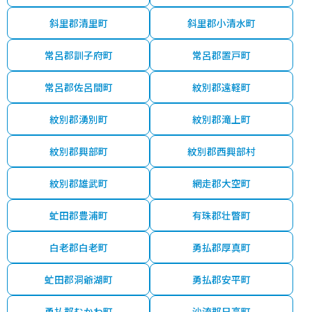
斜里郡清里町
斜里郡小清水町
常呂郡訓子府町
常呂郡置戸町
常呂郡佐呂間町
紋別郡遠軽町
紋別郡湧別町
紋別郡滝上町
紋別郡興部町
紋別郡西興部村
紋別郡雄武町
網走郡大空町
虻田郡豊浦町
有珠郡壮瞥町
白老郡白老町
勇払郡厚真町
虻田郡洞爺湖町
勇払郡安平町
勇払郡むかわ町
沙流郡日高町