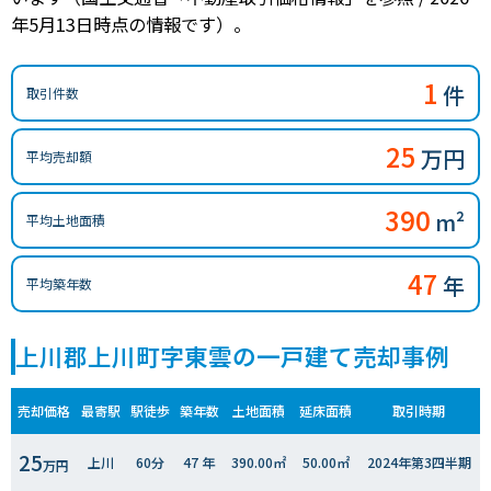
年5月13日時点の情報です）。
1
件
取引件数
25
万円
平均売却額
390
m²
平均土地面積
47
年
平均築年数
上川郡上川町字東雲の一戸建て売却事例
売却価格
最寄駅
駅徒歩
築年数
土地面積
延床面積
取引時期
25
上川
60分
47 年
390.00㎡
50.00㎡
2024年第3四半期
万円