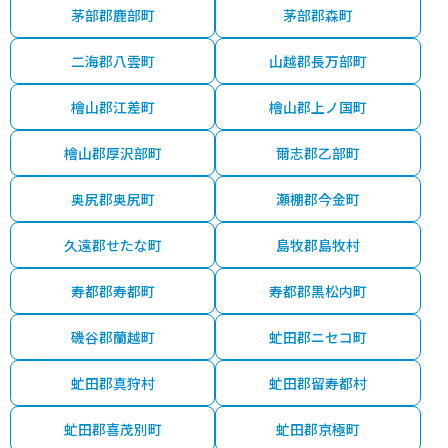
茅部郡鹿部町
茅部郡森町
二海郡八雲町
山越郡長万部町
檜山郡江差町
檜山郡上ノ国町
檜山郡厚沢部町
爾志郡乙部町
奥尻郡奥尻町
瀬棚郡今金町
久遠郡せたな町
島牧郡島牧村
寿都郡寿都町
寿都郡黒松内町
磯谷郡蘭越町
虻田郡ニセコ町
虻田郡真狩村
虻田郡留寿都村
虻田郡喜茂別町
虻田郡京極町