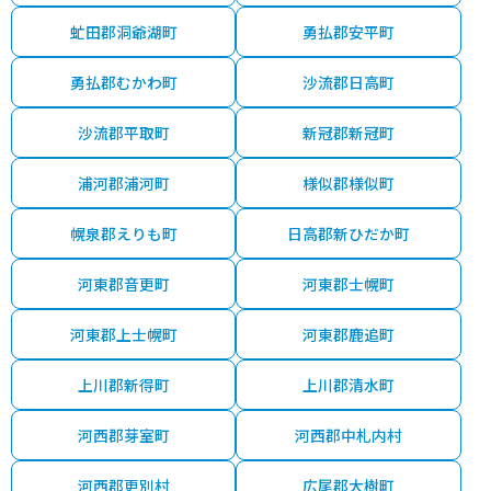
虻田郡洞爺湖町
勇払郡安平町
勇払郡むかわ町
沙流郡日高町
沙流郡平取町
新冠郡新冠町
浦河郡浦河町
様似郡様似町
幌泉郡えりも町
日高郡新ひだか町
河東郡音更町
河東郡士幌町
河東郡上士幌町
河東郡鹿追町
上川郡新得町
上川郡清水町
河西郡芽室町
河西郡中札内村
河西郡更別村
広尾郡大樹町