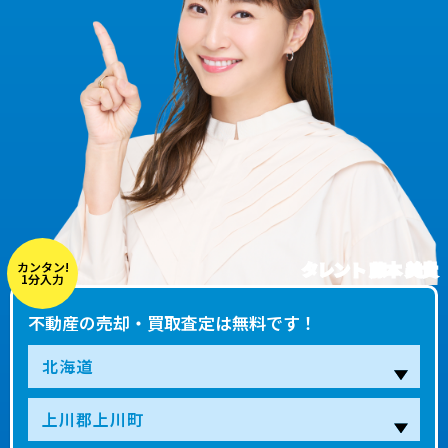
タレント 藤本 美貴
カンタン!
1分入力
不動産の売却・買取査定は無料です！