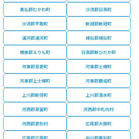
勇払郡むかわ町
沙流郡日高町
沙流郡平取町
新冠郡新冠町
浦河郡浦河町
様似郡様似町
幌泉郡えりも町
日高郡新ひだか町
河東郡音更町
河東郡士幌町
河東郡上士幌町
河東郡鹿追町
上川郡新得町
上川郡清水町
河西郡芽室町
河西郡中札内村
河西郡更別村
広尾郡大樹町
広尾郡広尾町
中川郡幕別町