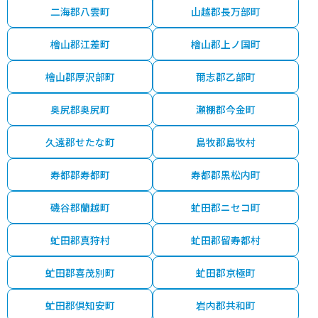
二海郡八雲町
山越郡長万部町
檜山郡江差町
檜山郡上ノ国町
檜山郡厚沢部町
爾志郡乙部町
奥尻郡奥尻町
瀬棚郡今金町
久遠郡せたな町
島牧郡島牧村
寿都郡寿都町
寿都郡黒松内町
磯谷郡蘭越町
虻田郡ニセコ町
虻田郡真狩村
虻田郡留寿都村
虻田郡喜茂別町
虻田郡京極町
虻田郡倶知安町
岩内郡共和町