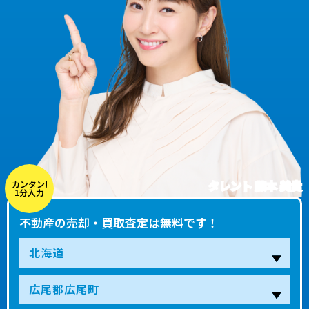
タレント 藤本 美貴
カンタン!
1分入力
不動産の売却・買取査定は無料です！