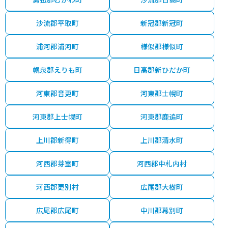
沙流郡平取町
新冠郡新冠町
浦河郡浦河町
様似郡様似町
幌泉郡えりも町
日高郡新ひだか町
河東郡音更町
河東郡士幌町
河東郡上士幌町
河東郡鹿追町
上川郡新得町
上川郡清水町
河西郡芽室町
河西郡中札内村
河西郡更別村
広尾郡大樹町
広尾郡広尾町
中川郡幕別町