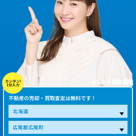
タレント 藤本 美貴
カンタン!
1分入力
不動産の売却・買取査定は無料です！