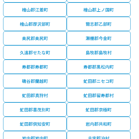
檜山郡江差町
檜山郡上ノ国町
檜山郡厚沢部町
爾志郡乙部町
奥尻郡奥尻町
瀬棚郡今金町
久遠郡せたな町
島牧郡島牧村
寿都郡寿都町
寿都郡黒松内町
磯谷郡蘭越町
虻田郡ニセコ町
虻田郡真狩村
虻田郡留寿都村
虻田郡喜茂別町
虻田郡京極町
虻田郡倶知安町
岩内郡共和町
岩内郡岩内町
古宇郡泊村