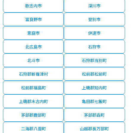
歌志内市
深川市
富良野市
登別市
恵庭市
伊達市
北広島市
石狩市
北斗市
石狩郡当別町
石狩郡新篠津村
松前郡松前町
松前郡福島町
上磯郡知内町
上磯郡木古内町
亀田郡七飯町
茅部郡鹿部町
茅部郡森町
二海郡八雲町
山越郡長万部町