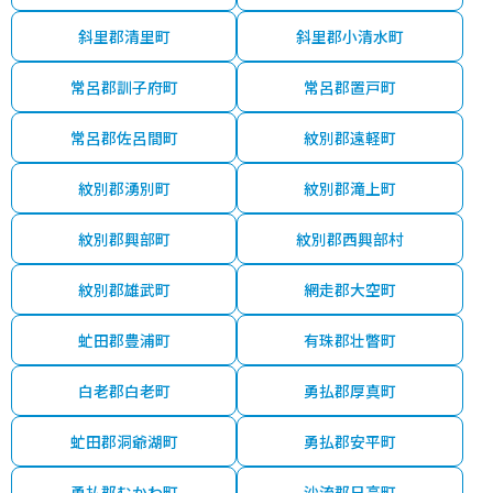
斜里郡清里町
斜里郡小清水町
常呂郡訓子府町
常呂郡置戸町
常呂郡佐呂間町
紋別郡遠軽町
紋別郡湧別町
紋別郡滝上町
紋別郡興部町
紋別郡西興部村
紋別郡雄武町
網走郡大空町
虻田郡豊浦町
有珠郡壮瞥町
白老郡白老町
勇払郡厚真町
虻田郡洞爺湖町
勇払郡安平町
勇払郡むかわ町
沙流郡日高町