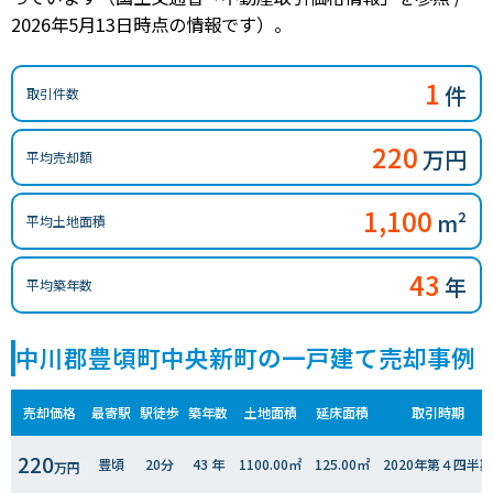
2026年5月13日時点の情報です）。
1
件
取引件数
220
万円
平均売却額
1,100
m²
平均土地面積
43
年
平均築年数
中川郡豊頃町中央新町の一戸建て売却事例
売却価格
最寄駅
駅徒歩
築年数
土地面積
延床面積
取引時期
220
豊頃
20分
43 年
1100.00㎡
125.00㎡
2020年第４四半期
万円