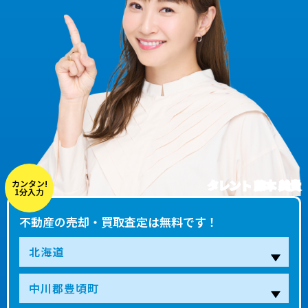
タレント 藤本 美貴
カンタン!
1分入力
不動産の売却・買取査定は無料です！