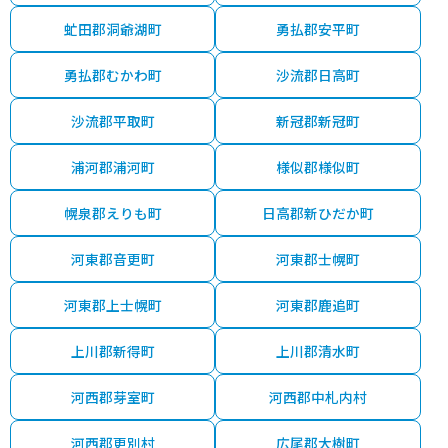
虻田郡洞爺湖町
勇払郡安平町
勇払郡むかわ町
沙流郡日高町
沙流郡平取町
新冠郡新冠町
浦河郡浦河町
様似郡様似町
幌泉郡えりも町
日高郡新ひだか町
河東郡音更町
河東郡士幌町
河東郡上士幌町
河東郡鹿追町
上川郡新得町
上川郡清水町
河西郡芽室町
河西郡中札内村
河西郡更別村
広尾郡大樹町