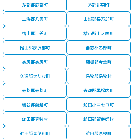
茅部郡鹿部町
茅部郡森町
二海郡八雲町
山越郡長万部町
檜山郡江差町
檜山郡上ノ国町
檜山郡厚沢部町
爾志郡乙部町
奥尻郡奥尻町
瀬棚郡今金町
久遠郡せたな町
島牧郡島牧村
寿都郡寿都町
寿都郡黒松内町
磯谷郡蘭越町
虻田郡ニセコ町
虻田郡真狩村
虻田郡留寿都村
虻田郡喜茂別町
虻田郡京極町