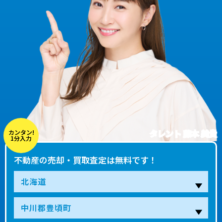
タレント 藤本 美貴
カンタン!
1分入力
不動産の売却・買取査定は無料です！