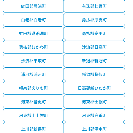
虻田郡豊浦町
有珠郡壮瞥町
白老郡白老町
勇払郡厚真町
虻田郡洞爺湖町
勇払郡安平町
勇払郡むかわ町
沙流郡日高町
沙流郡平取町
新冠郡新冠町
浦河郡浦河町
様似郡様似町
幌泉郡えりも町
日高郡新ひだか町
河東郡音更町
河東郡士幌町
河東郡上士幌町
河東郡鹿追町
上川郡新得町
上川郡清水町