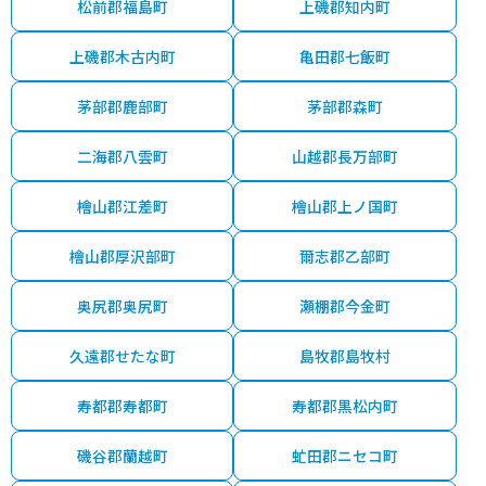
松前郡福島町
上磯郡知内町
上磯郡木古内町
亀田郡七飯町
茅部郡鹿部町
茅部郡森町
二海郡八雲町
山越郡長万部町
檜山郡江差町
檜山郡上ノ国町
檜山郡厚沢部町
爾志郡乙部町
奥尻郡奥尻町
瀬棚郡今金町
久遠郡せたな町
島牧郡島牧村
寿都郡寿都町
寿都郡黒松内町
磯谷郡蘭越町
虻田郡ニセコ町