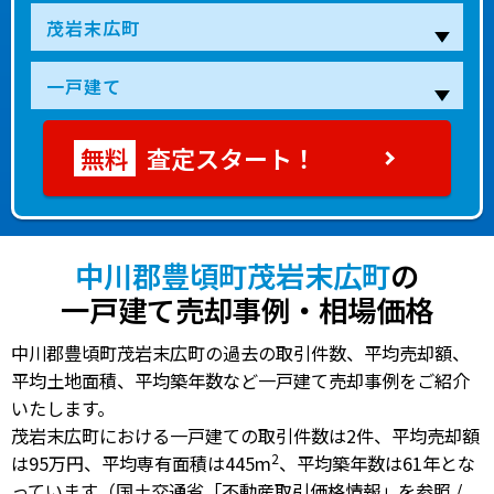
査定スタート！
中川郡豊頃町茂岩末広町
の
一戸建て売却事例・相場価格
中川郡豊頃町茂岩末広町の過去の取引件数、平均売却額、
平均土地面積、平均築年数など一戸建て売却事例をご紹介
いたします。
茂岩末広町における一戸建ての
取引件数は2件
、
平均売却額
2
は95万円
、
平均専有面積は445m
、
平均築年数は61年
とな
っています（国土交通省「不動産取引価格情報」を参照 /