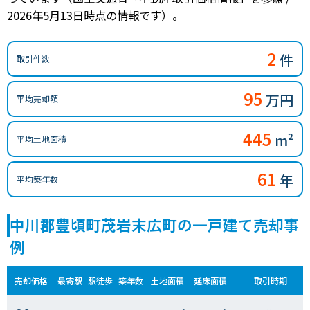
2026年5月13日時点の情報です）。
2
件
取引件数
95
万円
平均売却額
445
m²
平均土地面積
61
年
平均築年数
中川郡豊頃町茂岩末広町の一戸建て売却事
例
売却価格
最寄駅
駅徒歩
築年数
土地面積
延床面積
取引時期