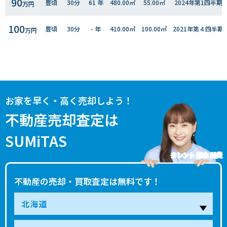
90
豊頃
30分
61 年
480.00㎡
55.00㎡
2024年第1四半期
万円
100
豊頃
30分
- 年
410.00㎡
100.00㎡
2021年第４四半期
万円
お家を早く・高く売却しよう！
不動産売却査定は
SUMiTAS
タレント 藤本 美貴
不動産の売却・買取査定は無料です！