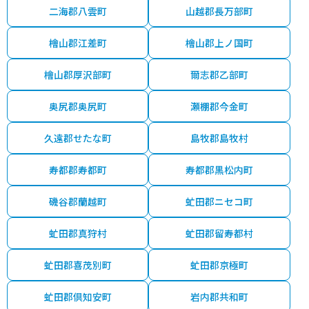
二海郡八雲町
山越郡長万部町
檜山郡江差町
檜山郡上ノ国町
檜山郡厚沢部町
爾志郡乙部町
奥尻郡奥尻町
瀬棚郡今金町
久遠郡せたな町
島牧郡島牧村
寿都郡寿都町
寿都郡黒松内町
磯谷郡蘭越町
虻田郡ニセコ町
虻田郡真狩村
虻田郡留寿都村
虻田郡喜茂別町
虻田郡京極町
虻田郡倶知安町
岩内郡共和町