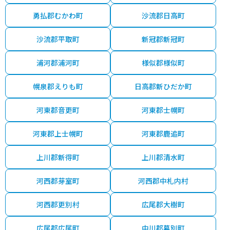
勇払郡むかわ町
沙流郡日高町
沙流郡平取町
新冠郡新冠町
浦河郡浦河町
様似郡様似町
幌泉郡えりも町
日高郡新ひだか町
河東郡音更町
河東郡士幌町
河東郡上士幌町
河東郡鹿追町
上川郡新得町
上川郡清水町
河西郡芽室町
河西郡中札内村
河西郡更別村
広尾郡大樹町
広尾郡広尾町
中川郡幕別町