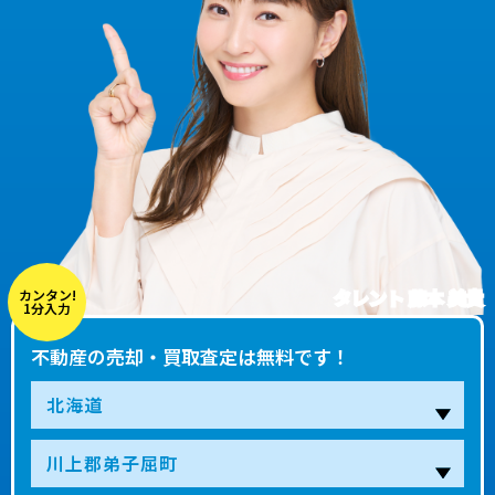
タレント 藤本 美貴
カンタン!
1分入力
不動産の売却・買取査定は無料です！