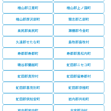
檜山郡江差町
檜山郡上ノ国町
檜山郡厚沢部町
爾志郡乙部町
奥尻郡奥尻町
瀬棚郡今金町
久遠郡せたな町
島牧郡島牧村
寿都郡寿都町
寿都郡黒松内町
磯谷郡蘭越町
虻田郡ニセコ町
虻田郡真狩村
虻田郡留寿都村
虻田郡喜茂別町
虻田郡京極町
虻田郡倶知安町
岩内郡共和町
岩内郡岩内町
古宇郡泊村