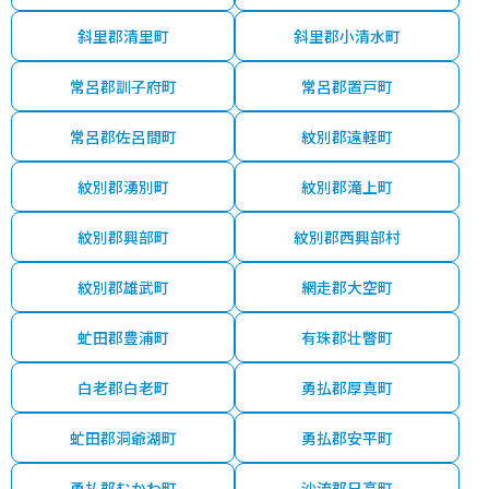
斜里郡清里町
斜里郡小清水町
常呂郡訓子府町
常呂郡置戸町
常呂郡佐呂間町
紋別郡遠軽町
紋別郡湧別町
紋別郡滝上町
紋別郡興部町
紋別郡西興部村
紋別郡雄武町
網走郡大空町
虻田郡豊浦町
有珠郡壮瞥町
白老郡白老町
勇払郡厚真町
虻田郡洞爺湖町
勇払郡安平町
勇払郡むかわ町
沙流郡日高町