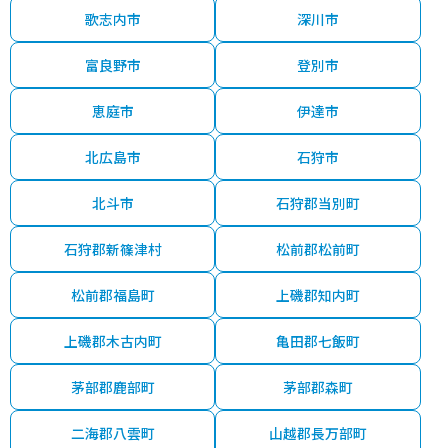
歌志内市
深川市
富良野市
登別市
恵庭市
伊達市
北広島市
石狩市
北斗市
石狩郡当別町
石狩郡新篠津村
松前郡松前町
松前郡福島町
上磯郡知内町
上磯郡木古内町
亀田郡七飯町
茅部郡鹿部町
茅部郡森町
二海郡八雲町
山越郡長万部町