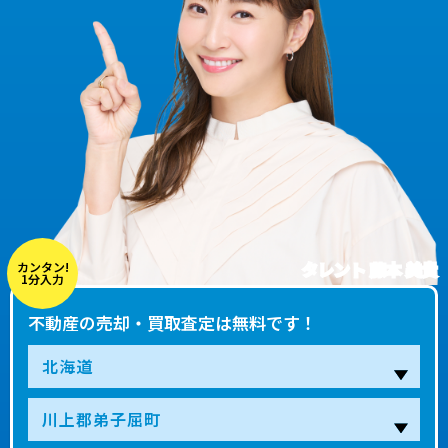
タレント 藤本 美貴
カンタン!
1分入力
不動産の売却・買取査定は無料です！