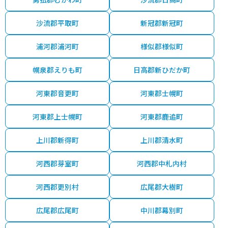
沙流郡平取町
新冠郡新冠町
浦河郡浦河町
様似郡様似町
幌泉郡えりも町
日高郡新ひだか町
河東郡音更町
河東郡士幌町
河東郡上士幌町
河東郡鹿追町
上川郡新得町
上川郡清水町
河西郡芽室町
河西郡中札内村
河西郡更別村
広尾郡大樹町
広尾郡広尾町
中川郡幕別町