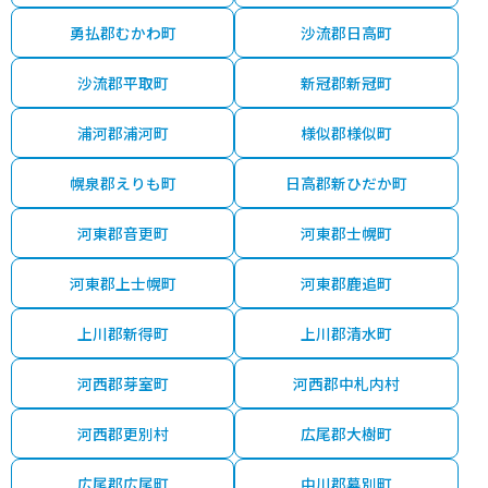
勇払郡むかわ町
沙流郡日高町
沙流郡平取町
新冠郡新冠町
浦河郡浦河町
様似郡様似町
幌泉郡えりも町
日高郡新ひだか町
河東郡音更町
河東郡士幌町
河東郡上士幌町
河東郡鹿追町
上川郡新得町
上川郡清水町
河西郡芽室町
河西郡中札内村
河西郡更別村
広尾郡大樹町
広尾郡広尾町
中川郡幕別町