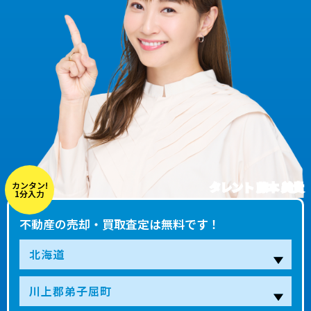
タレント 藤本 美貴
カンタン!
1分入力
不動産の売却・買取査定は無料です！