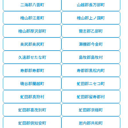
二海郡八雲町
山越郡長万部町
檜山郡江差町
檜山郡上ノ国町
檜山郡厚沢部町
爾志郡乙部町
奥尻郡奥尻町
瀬棚郡今金町
久遠郡せたな町
島牧郡島牧村
寿都郡寿都町
寿都郡黒松内町
磯谷郡蘭越町
虻田郡ニセコ町
虻田郡真狩村
虻田郡留寿都村
虻田郡喜茂別町
虻田郡京極町
虻田郡倶知安町
岩内郡共和町